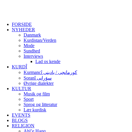
FORSIDE
NYHEDER
Danmark
Kurdistan/Verden
Mode
Sundhed
Interviews
Lad os kende
KURDÎ
Kurmancî کورمانجی / بادینی
Soranî سۆرانی
Øvrige dialekter
KULTUR
Musik og film
Sport
Sprog og litteratur
Lær kurdisk
EVENTS
BLOGS
RELIGION
Ahl’e Haqq