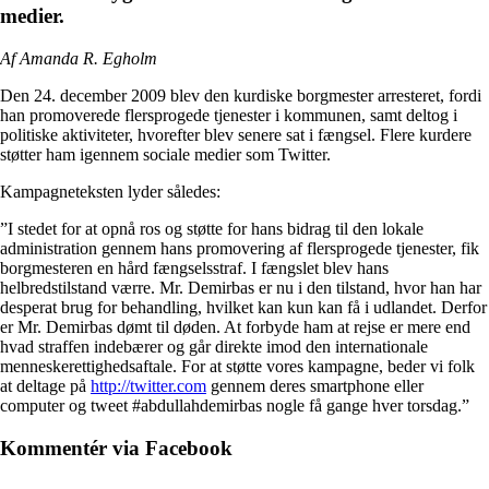
medier.
Af Amanda R. Egholm
Den 24. december 2009 blev den kurdiske borgmester arresteret, fordi
han promoverede flersprogede tjenester i kommunen, samt deltog i
politiske aktiviteter, hvorefter blev senere sat i fængsel. Flere kurdere
støtter ham igennem sociale medier som Twitter.
Kampagneteksten lyder således:
”I stedet for at opnå ros og støtte for hans bidrag til den lokale
administration gennem hans promovering af flersprogede tjenester, fik
borgmesteren en hård fængselsstraf. I fængslet blev hans
helbredstilstand værre. Mr. Demirbas er nu i den tilstand, hvor han har
desperat brug for behandling, hvilket kan kun kan få i udlandet. Derfor
er Mr. Demirbas dømt til døden. At forbyde ham at rejse er mere end
hvad straffen indebærer og går direkte imod den internationale
menneskerettighedsaftale. For at støtte vores kampagne, beder vi folk
at deltage på
http://twitter.com
gennem deres smartphone eller
computer og tweet #abdullahdemirbas nogle få gange hver torsdag.”
Kommentér via Facebook