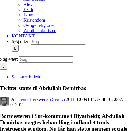
Alevi
Ezidi
Islam
Kristendom
Øvrige religioner
Zarathustrianisme
KONTAKT
Søg efter:
Søg efter:
Se større billede
Twitter-støtte til Abdullah Demirbas
By
Deniz Berxwedan Serinci
|
2011-10-09T14:57:48+02:00
7.
oktober 2011
|
Bormesteren i Sur-kommune i Diyarbekir, Abdullah
Demirbas nægtes behandling i udlandet trods
livstruende sygdom. Nu får han støtte gennem sociale