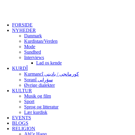
FORSIDE
NYHEDER
Danmark
Kurdistan/Verden
Mode
Sundhed
Interviews
Lad os kende
KURDÎ
Kurmancî کورمانجی / بادینی
Soranî سۆرانی
Øvrige dialekter
KULTUR
Musik og film
Sport
Sprog og litteratur
Lær kurdisk
EVENTS
BLOGS
RELIGION
Ahl’e Haqq