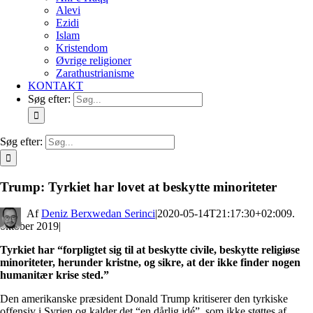
Alevi
Ezidi
Islam
Kristendom
Øvrige religioner
Zarathustrianisme
KONTAKT
Søg efter:
Søg efter:
Trump: Tyrkiet har lovet at beskytte minoriteter
By
Deniz Berxwedan Serinci
|
2020-05-14T21:17:30+02:00
9.
oktober 2019
|
Tyrkiet har “forpligtet sig til at beskytte civile, beskytte religiøse
minoriteter, herunder kristne, og sikre, at der ikke finder nogen
humanitær krise sted.”
Den amerikanske præsident Donald Trump kritiserer den tyrkiske
offensiv i Syrien og kalder det “en dårlig idé”, som ikke støttes af