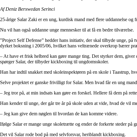
Af Deniz Berxwedan Serinci
25-årige Salar Zaki er en ung, kurdisk mand med flere uddannelse og fri
Nu vil han også uddanne unge mennesker til at få en bedre tilværelse.
”Project Self Defense” hedder hans initiativ, der skal tilbyde unge, 
dyrket boksning i 2005/06, hvilket hans veltrænede overkrop bærer præ
– At have et frisk helbred kan gøre mange ting. Det styrker dem, giver 
spørger Salar, der tilbyder kickboxing til ungdomsskoler.
Han har indtil snakket med skoleinspektøren på en skole i Taastrup, hvo
Selve projektet er ganske frivilligt for Salar. Men hvad får en ung mand t
– Jeg tror på, at min indsats kan gøre en forskel. Hellere få dem på rette
Han kender til unge, der går tre år på skole uden at vide, hvad de vil me
– Jeg kan give dem nøglen til hvordan de kan komme videre.
Ifølge Salar er mange unge skoletrætte og ender de forkerte steder på g
Det vil Salar rode bod på med selvforsvar, heriblandt kickboxing.