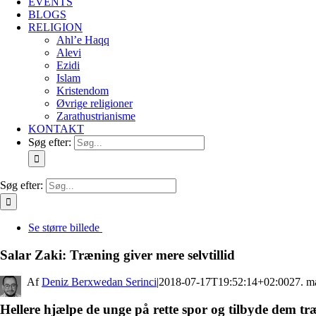
EVENTS
BLOGS
RELIGION
Ahl’e Haqq
Alevi
Ezidi
Islam
Kristendom
Øvrige religioner
Zarathustrianisme
KONTAKT
Søg efter:
Søg efter:
Se større billede
Salar Zaki: Træning giver mere selvtillid
By
Deniz Berxwedan Serinci
|
2018-07-17T19:52:14+02:00
27. m
Hellere hjælpe de unge på rette spor og tilbyde dem tr