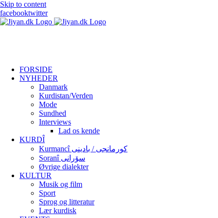
Skip to content
facebook
twitter
FORSIDE
NYHEDER
Danmark
Kurdistan/Verden
Mode
Sundhed
Interviews
Lad os kende
KURDÎ
Kurmancî کورمانجی / بادینی
Soranî سۆرانی
Øvrige dialekter
KULTUR
Musik og film
Sport
Sprog og litteratur
Lær kurdisk