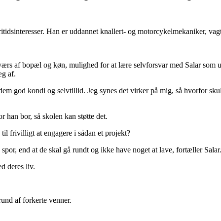
tidsinteresser. Han er uddannet knallert- og motorcykelmekaniker, vagt 
på tværs af bopæl og køn, mulighed for at lære selvforsvar med Salar s
g af.
dem god kondi og selvtillid. Jeg synes det virker på mig, så hvorfor sk
r han bor, så skolen kan støtte det.
il frivilligt at engagere i sådan et projekt?
 spor, end at de skal gå rundt og ikke have noget at lave, fortæller Salar
d deres liv.
rund af forkerte venner.