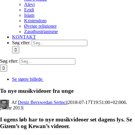
Alevi
Ezidi
Islam
Kristendom
Øvrige religioner
Zarathustrianisme
KONTAKT
Søg efter:
Søg efter:
Se større billede
To nye musikvideoer fra unge
By
Deniz Berxwedan Serinci
|
2018-07-17T19:51:00+02:00
6.
januar 2013
|
I ugens løb har to nye musikvideoer set dagens lys. Se
Gizem’s og Kewan’s videoer.