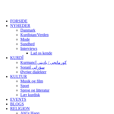
FORSIDE
NYHEDER
Danmark
Kurdistan/Verden
Mode
Sundhed
Interviews
Lad os kende
KURDÎ
Kurmancî کورمانجی / بادینی
Soranî سۆرانی
Øvrige dialekter
KULTUR
Musik og film
Sport
Sprog og litteratur
Lær kurdisk
EVENTS
BLOGS
RELIGION
Ahl’e Haqq