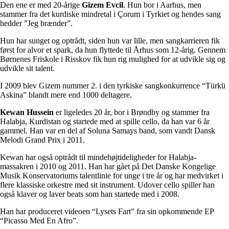
Den ene er med 20-årige
Gizem Evcil
. Hun bor i Aarhus, men
stammer fra det kurdiske mindretal i Çorum i Tyrkiet og hendes sang
hedder ”Jeg brænder”.
Hun har sunget og optrådt, siden hun var lille, men sangkarrieren fik
først for alvor et spark, da hun flyttede til Århus som 12-årig. Gennem
Børnenes Friskole i Risskov fik hun rig mulighed for at udvikle sig og
udvikle sit talent.
I 2009 blev Gizem nummer 2. i den tyrkiske sangkonkurrence “Türkü
Askina” blandt mere end 1000 deltagere.
Kewan Hussein
er ligeledes 20 år, bor i Brøndby og stammer fra
Halabja, Kurdistan og startede med at spille cello, da han var 6 år
gammel. Han var en del af Soluna Samays band, som vandt Dansk
Melodi Grand Prix i 2011.
Kewan har også optrådt til mindehøjtideligheder for Halabja-
massakren i 2010 og 2011. Han har gået på Det Danske Kongelige
Musik Konservatoriums talentlinie for unge i tre år og har medvirket i
flere klassiske orkestre med sit instrument. Udover cello spiller han
også klaver og laver beats som han startede med i 2008.
Han har produceret videoen “Lysets Fart” fra sin opkommende EP
“Picasso Med En Afro”.