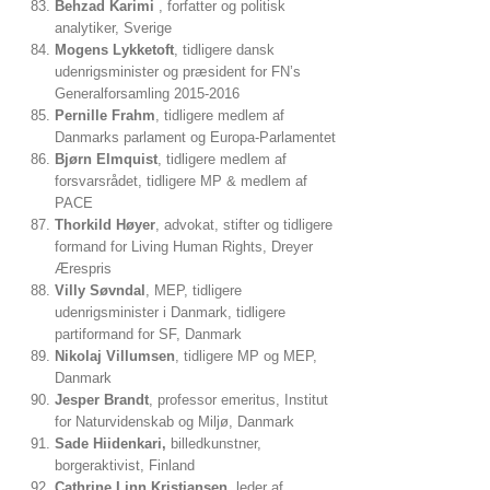
Behzad Karimi
, forfatter og politisk
analytiker, Sverige
Mogens Lykketoft
, tidligere dansk
udenrigsminister og præsident for FN’s
Generalforsamling 2015-2016
Pernille Frahm
, tidligere medlem af
Danmarks parlament og Europa-Parlamentet
Bjørn Elmquist
, tidligere medlem af
forsvarsrådet, tidligere MP & medlem af
PACE
Thorkild Høyer
, advokat, stifter og tidligere
formand for Living Human Rights, Dreyer
Ærespris
Villy Søvndal
, MEP, tidligere
udenrigsminister i Danmark, tidligere
partiformand for SF, Danmark
Nikolaj Villumsen
, tidligere MP og MEP,
Danmark
Jesper Brandt
, professor emeritus, Institut
for Naturvidenskab og Miljø, Danmark
Sade Hiidenkari,
billedkunstner,
borgeraktivist, Finland
Cathrine Linn Kristiansen,
leder af