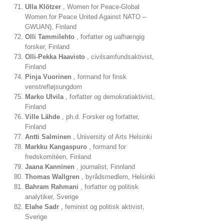
Ulla Klötzer
, Women for Peace-Global
Women for Peace United Against NATO –
GWUAN), Finland
Olli Tammilehto
, forfatter og uafhængig
forsker, Finland
Olli-Pekka Haavisto
, civilsamfundsaktivist,
Finland
Pinja Vuorinen
, formand for finsk
venstrefløjsungdom
Marko Ulvila
, forfatter og demokratiaktivist,
Finland
Ville Lähde
, ph.d. Forsker og forfatter,
Finland
Antti Salminen
, University of Arts Helsinki
Markku Kangaspuro
, formand for
fredskomitéen, Finland
Jaana Kanninen
, journalist, Finnland
Thomas Wallgren
, byrådsmedlem, Helsinki
Bahram Rahmani
, forfatter og politisk
analytiker, Sverige
Elahe Sadr
, feminist og politisk aktivist,
Sverige