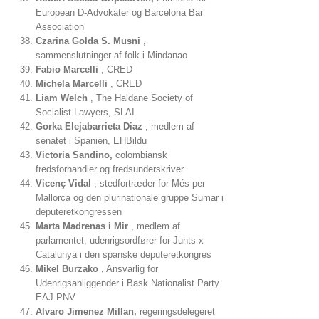
European D-Advokater og Barcelona Bar
Association
Czarina Golda S. Musni
,
sammenslutninger af folk i Mindanao
Fabio Marcelli
, CRED
Michela Marcelli
, CRED
Liam Welch
, The Haldane Society of
Socialist Lawyers, SLAI
Gorka Elejabarrieta Diaz
, medlem af
senatet i Spanien, EHBildu
Victoria Sandino,
colombiansk
fredsforhandler og fredsunderskriver
Vicenç Vidal
, stedfortræder for Més per
Mallorca og den plurinationale gruppe Sumar i
deputeretkongressen
Marta Madrenas i Mir
, medlem af
parlamentet, udenrigsordfører for Junts x
Catalunya i den spanske deputeretkongres
Mikel Burzako
, Ansvarlig for
Udenrigsanliggender i Bask Nationalist Party
EAJ-PNV
Alvaro Jimenez Millan,
regeringsdelegeret