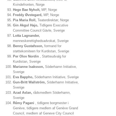
Kvindefronten, Norge
Hege Bae Nyholt,
MP, Norge
Freddy Øvstegard,
MP, Norge
Pia Maria Roll,
Teaterdirektør, Norge
Gin Akgul Hajo,
Tidligere Executive
Committee Council Gävle, Sverige
Lotta Lagnander,
menneskerettighedsadvokat, Sverige
Benny Gustafsson,
formand for
støttekomiteen for Kurdistan, Sverige
Per Olov Nordin
, Støtteudvalg for
Kurdistan, Sverige
Marianne Isaksson,
Söderhamn Initiative,
Sverige
Eva Bappho,
Söderhamn Initiative, Sverige
Gun-Britt Wallström,
Söderhamn Initiative,
Sverige
Azad Aslan,
rådsmedlem Söderhamn,
Sverige
Rémy Pagani
, tidligere borgmester i
Genève, tidligere medlem af Genève Grand
Council, medlem af Geneve City Council