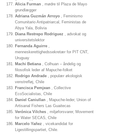
Alicia Furman
, mødre til Plaza de Mayo
grundlægger
Adriana Guzmán Arroyo
, Feminismo
Comunitario Antipatriarcal, Feministas de
Abya Yala, Bolivia
Diana Restrepo Rodriguez
, advokat og
universitetslektor
Fernanda Aguirre
,
menneskerettighedssekretær for PIT CNT,
Uruguay
Machi Betiana
, Colhuan – åndelig og
filosofisk leder af Mapuche-folket
Rodrigo Andrade
, populær økologisk
venstrefløj, Chile
Francisca Pemjean
, Collective
EcoSocialistas, Chile
Daniel Caniullan
, Mapuche-leder, Union of
Artisanal Fishers Las Guaitecas
Verónica Vilches
, miljøforsvarer, Movement
for Water SECAS, Chile
Marcelo Yañez
, vicekandidat for
Ligestillingspartiet, Chile.