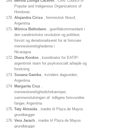
Bertha Zúniga Cáceres
, Civic Council of
Popular and Indigenous Organizations of
Honduras
Alejandra Ciriza
, feministisk filosof,
Argentina
Mónica Baltodano
, guerillakommandant i
den sandinistiske revolution og politiker,
forvist og denationaliseret for at forsvare
menneskerettighederne i
Nicaragua
Diana Kordon
, koordinator for EATIP-
argentinsk team for psykosocialt arbejde og
forskning
Susana Gamba
, kvinders dagsorden,
Argentina
Margarita Cruz
,
menneskerettighedsforkæmper,
sammenslutningen af ​​ tidligere forsvundne
fanger, Argentina
Taty Almeida
, mødre til Plaza de Mayos
grundlægger
Vera Jarach
, mødre til Plaza de Mayos
grundlægger