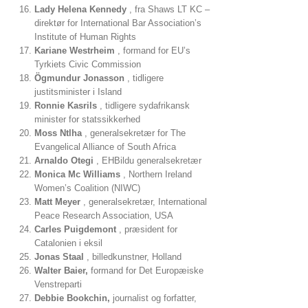
Lady Helena Kennedy
, fra Shaws LT KC –
direktør for International Bar Association’s
Institute of Human Rights
Kariane Westrheim
, formand for EU’s
Tyrkiets Civic Commission
Ögmundur Jonasson
, tidligere
justitsminister i Island
Ronnie Kasrils
, tidligere sydafrikansk
minister for statssikkerhed
Moss Ntlha
, generalsekretær for The
Evangelical Alliance of South Africa
Arnaldo Otegi
, EHBildu generalsekretær
Monica Mc Williams
, Northern Ireland
Women’s Coalition (NIWC)
Matt Meyer
, generalsekretær, International
Peace Research Association, USA
Carles Puigdemont
, præsident for
Catalonien i eksil
Jonas Staal
, billedkunstner, Holland
Walter Baier,
formand for Det Europæiske
Venstreparti
Debbie Bookchin,
journalist og forfatter,