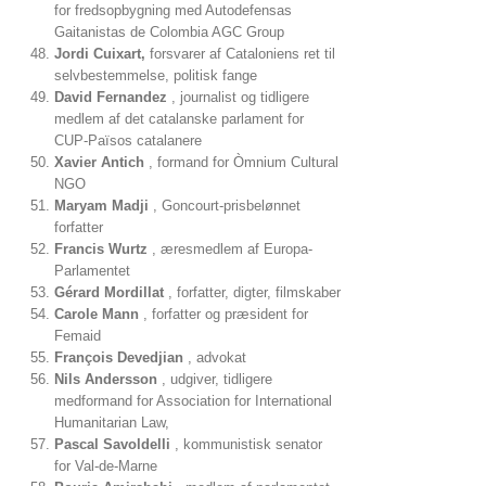
for fredsopbygning med Autodefensas
Gaitanistas de Colombia AGC Group
Jordi Cuixart,
forsvarer af Cataloniens ret til
selvbestemmelse, politisk fange
David Fernandez
, journalist og tidligere
medlem af det catalanske parlament for
CUP-Països catalanere
Xavier Antich
, formand for Òmnium Cultural
NGO
Maryam Madji
, Goncourt-prisbelønnet
forfatter
Francis Wurtz
, æresmedlem af Europa-
Parlamentet
Gérard Mordillat
, forfatter, digter, filmskaber
Carole Mann
, forfatter og præsident for
Femaid
François Devedjian
, advokat
Nils Andersson
, udgiver, tidligere
medformand for Association for International
Humanitarian Law,
Pascal Savoldelli
, kommunistisk senator
for Val-de-Marne