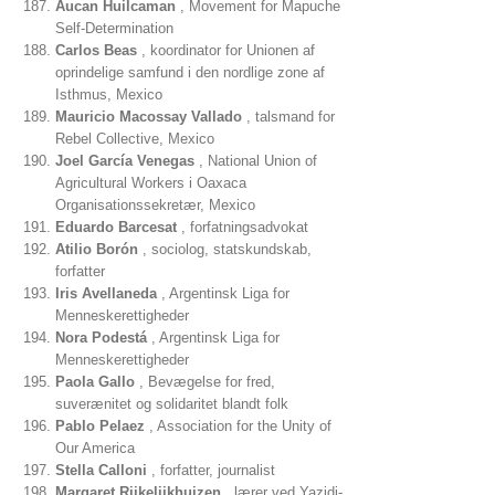
Aucan Huilcaman
, Movement for Mapuche
Self-Determination
Carlos Beas
, koordinator for Unionen af ​​
oprindelige samfund i den nordlige zone af
Isthmus, Mexico
Mauricio Macossay Vallado
, talsmand for
Rebel Collective, Mexico
Joel García Venegas
, National Union of
Agricultural Workers i Oaxaca
Organisationssekretær, Mexico
Eduardo Barcesat
, forfatningsadvokat
Atilio Borón
, sociolog, statskundskab,
forfatter
Iris Avellaneda
, Argentinsk Liga for
Menneskerettigheder
Nora Podestá
, Argentinsk Liga for
Menneskerettigheder
Paola Gallo
, Bevægelse for fred,
suverænitet og solidaritet blandt folk
Pablo Pelaez
, Association for the Unity of
Our America
Stella Calloni
, forfatter, journalist
Margaret Rijkelijkhuizen
, lærer ved Yazidi-