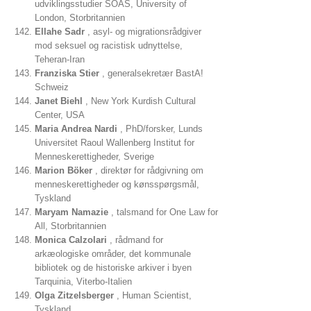
udviklingsstudier SOAS, University of
London, Storbritannien
Ellahe Sadr
, asyl- og migrationsrådgiver
mod seksuel og racistisk udnyttelse,
Teheran-Iran
Franziska Stier
, generalsekretær BastA!
Schweiz
Janet Biehl
, New York Kurdish Cultural
Center, USA
Maria Andrea Nardi
, PhD/forsker, Lunds
Universitet Raoul Wallenberg Institut for
Menneskerettigheder, Sverige
Marion Böker
, direktør for rådgivning om
menneskerettigheder og kønsspørgsmål,
Tyskland
Maryam Namazie
, talsmand for One Law for
All, Storbritannien
Monica Calzolari
, rådmand for
arkæologiske områder, det kommunale
bibliotek og de historiske arkiver i byen
Tarquinia, Viterbo-Italien
Olga Zitzelsberger
, Human Scientist,
Tyskland