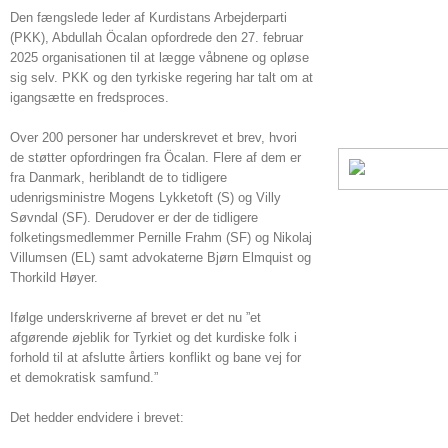
Den fængslede leder af Kurdistans Arbejderparti
(PKK), Abdullah Öcalan opfordrede den 27. februar
2025 organisationen til at lægge våbnene og opløse
sig selv. PKK og den tyrkiske regering har talt om at
igangsætte en fredsproces.
Over 200 personer har underskrevet et brev, hvori
de støtter opfordringen fra Öcalan. Flere af dem er
fra Danmark, heriblandt de to tidligere
udenrigsministre Mogens Lykketoft (S) og Villy
Søvndal (SF). Derudover er der de tidligere
folketingsmedlemmer Pernille Frahm (SF) og Nikolaj
Villumsen (EL) samt advokaterne Bjørn Elmquist og
Thorkild Høyer.
Ifølge underskriverne af brevet er det nu ”et
afgørende øjeblik for Tyrkiet og det kurdiske folk i
forhold til at afslutte årtiers konflikt og bane vej for
et demokratisk samfund.”
Det hedder endvidere i brevet: