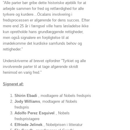
”Alle parter bør gribe dette historiske øjeblik for at
arbejde sammen for fred og retfærdighed for alle
tyrkere og kurdere…Öcalans involvering i
fredsprocessen er afgørende for dens succes. Efter
mere end 25 år i fængsel ville hans løsladelse ikke
kun opretholde hans grundlæggende rettigheder,
men også signalere en forpligtelse til at
imødekomme det kurdiske samfunds behov og
rettigheder.”
Underskriverne af brevet opfordrer ”Tyrkiet og alle
involverede parter til at tage afgørende skridt
henimod en varig fred.”
Signeret af:
Shirin Ebadi
, modtagere af Nobels fredspris
Jody Williams
, modtagere af Nobels
fredspris
Adolfo Perez Esquivel
, Nobels
fredspristagere
Elfriede Jelinek
, Nobelprisen i litteratur