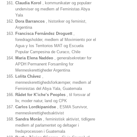
Claudia Korol
, kommunikatør og populær
underviser og medlem af Feministas Abya
Yala
Dora Barrancos
, historiker og feminist,
Argentina
Francisca Fernández Droguett
,
foredragsholder, medlem af Movimiento por el
Agua y los Territorios MAT og Escuela
Popular Campesina de Curaco, Chile
Maria Elena Naddeo
, generalsekretær for
APDH Permanent Forsamling for
Menneskerettigheder Argentina
Lolita Chávez
,
menneskerettighedsforkæmper, medlem af
Feministas del Abya Yala, Guatemala
Rådet for K’iche’s Peoples
, til forsvar af
liv, moder natur, land og CPK
Carlos Lordkipanidse
, ESMA Survivor,
menneskerettighedsaktivist
Sandra Morán
, feministisk aktivist, tidligere
medlem af parlamentet og deltager i
fredsprocessen i Guatemala