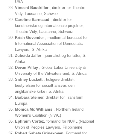
USA
Vincent Baudriller
, direktør for Theatre-
Vidy, Lausanne, Schweiz
Caroline Barneaud
, direktør for
kunstneriske og internationale projekter,
Theatre-Vidy, Lausanne, Schweiz
Krish Govender
, medlem af bureauet for
International Association of Democratic
Lawyers, S. Afrika
Zubeida Jaffer
, journalist og forfatter, S.
Afrika
Devan Pillay
, Global Labor University &
University of the Witwatersrand, S. Africa
Sidney Luckett
, tidligere direktør,
bestyrelsen for socialt ansvar, den
anglikanske kirke i S. Afrika
Barbara Steiner,
direktør for Transform!
Europa
Monica Mc Williams
, Northern Ireland
Women’s Coalition (NIWC)
Ephraim Cortez,
formand for NUPL (National
Union of Peoples Lawyers, Filippinerne
Robert Sabata Gripekoven,
Formand for