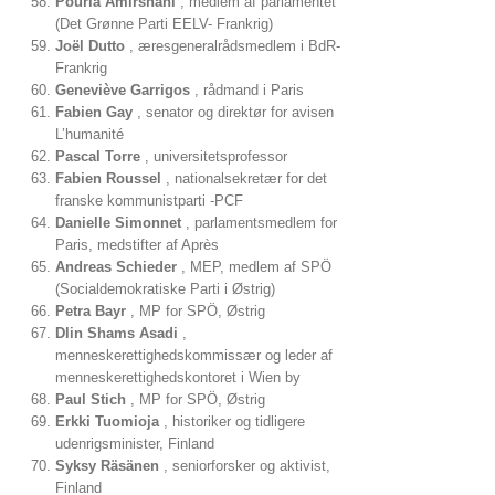
Pouria Amirshahi
, medlem af parlamentet
(Det Grønne Parti EELV- Frankrig)
Joël Dutto
, æresgeneralrådsmedlem i BdR-
Frankrig
Geneviève Garrigos
, rådmand i Paris
Fabien Gay
, senator og direktør for avisen
L’humanité
Pascal Torre
, universitetsprofessor
Fabien Roussel
, nationalsekretær for det
franske kommunistparti -PCF
Danielle Simonnet
, parlamentsmedlem for
Paris, medstifter af Après
Andreas Schieder
, MEP, medlem af SPÖ
(Socialdemokratiske Parti i Østrig)
Petra Bayr
, MP for SPÖ, Østrig
Dlin Shams Asadi
,
menneskerettighedskommissær og leder af
menneskerettighedskontoret i Wien by
Paul Stich
, MP for SPÖ, Østrig
Erkki Tuomioja
, historiker og tidligere
udenrigsminister, Finland
Syksy Räsänen
, seniorforsker og aktivist,
Finland