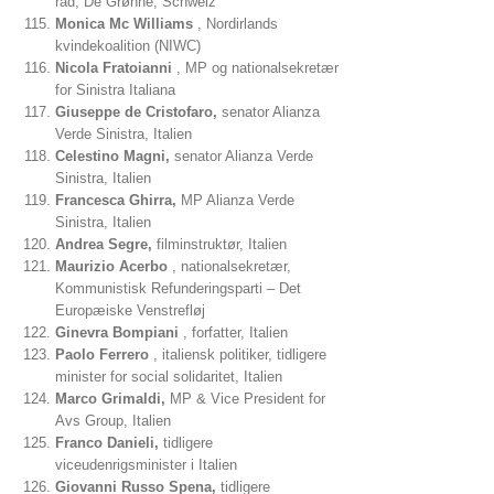
råd, De Grønne, Schweiz
Monica Mc Williams
, Nordirlands
kvindekoalition (NIWC)
Nicola Fratoianni
, MP og nationalsekretær
for Sinistra Italiana
Giuseppe de Cristofaro,
senator Alianza
Verde Sinistra, Italien
Celestino Magni,
senator Alianza Verde
Sinistra, Italien
Francesca Ghirra,
MP Alianza Verde
Sinistra, Italien
Andrea Segre,
filminstruktør, Italien
Maurizio Acerbo
, nationalsekretær,
Kommunistisk Refunderingsparti – Det
Europæiske Venstrefløj
Ginevra Bompiani
, forfatter, Italien
Paolo Ferrero
, italiensk politiker, tidligere
minister for social solidaritet, Italien
Marco Grimaldi,
MP & Vice President for
Avs Group, Italien
Franco Danieli,
tidligere
viceudenrigsminister i Italien
Giovanni Russo Spena,
tidligere