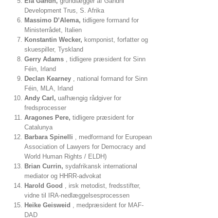
Ela Gandh,
grundlægger af Gandhi
Development Trus, S. Afrika
Massimo D’Alema,
tidligere formand for
Ministerrådet, Italien
Konstantin Wecker,
komponist, forfatter og
skuespiller, Tyskland
Gerry Adams
, tidligere præsident for Sinn
Féin, Irland
Declan Kearney
, national formand for Sinn
Féin, MLA, Irland
Andy Carl,
uafhængig rådgiver for
fredsprocesser
Aragones Pere,
tidligere præsident for
Catalunya
Barbara Spinelli
, medformand for European
Association of Lawyers for Democracy and
World Human Rights / ELDH)
Brian Currin,
sydafrikansk international
mediator og HHRR-advokat
Harold Good
, irsk metodist, fredsstifter,
vidne til IRA-nedlæggelsesprocessen
Heike Geisweid
, medpræsident for MAF-
DAD