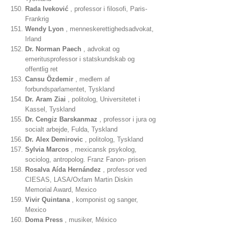
Rada Iveković
, professor i filosofi, Paris-
Frankrig
Wendy Lyon
, menneskerettighedsadvokat,
Irland
Dr. Norman Paech
, advokat og
emeritusprofessor i statskundskab og
offentlig ret
Cansu Özdemir
, medlem af
forbundsparlamentet, Tyskland
Dr. Aram Ziai
, politolog, Universitetet i
Kassel, Tyskland
Dr. Cengiz Barskanmaz
, professor i jura og
socialt arbejde, Fulda, Tyskland
Dr. Alex Demirovic
, politolog, Tyskland
Sylvia Marcos
, mexicansk psykolog,
sociolog, antropolog. Franz Fanon- prisen
Rosalva Aída Hernández
, professor ved
CIESAS, LASA/Oxfam Martin Diskin
Memorial Award, Mexico
Vivir Quintana
, komponist og sanger,
Mexico
Doma Press
, musiker, México