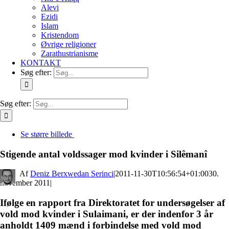
Alevi
Ezidi
Islam
Kristendom
Øvrige religioner
Zarathustrianisme
KONTAKT
Søg efter:
Søg efter:
Se større billede
Stigende antal voldssager mod kvinder i Silêmanî
By
Deniz Berxwedan Serinci
|
2011-11-30T10:56:54+01:00
30.
november 2011
|
Ifølge en rapport fra Direktoratet for undersøgelser af
vold mod kvinder i Sulaimani, er der indenfor 3 år
anholdt 1409 mænd i forbindelse med vold mod