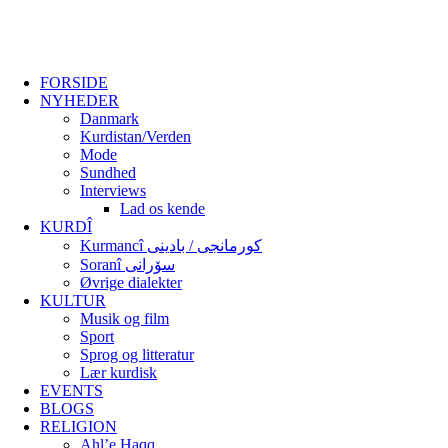
FORSIDE
NYHEDER
Danmark
Kurdistan/Verden
Mode
Sundhed
Interviews
Lad os kende
KURDÎ
Kurmancî کورمانجی / بادینی
Soranî سۆرانی
Øvrige dialekter
KULTUR
Musik og film
Sport
Sprog og litteratur
Lær kurdisk
EVENTS
BLOGS
RELIGION
Ahl’e Haqq