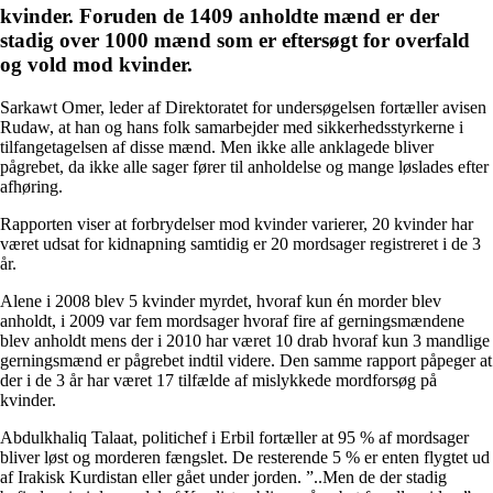
kvinder. Foruden de 1409 anholdte mænd er der
stadig over 1000 mænd som er eftersøgt for overfald
og vold mod kvinder.
Sarkawt Omer, leder af Direktoratet for undersøgelsen fortæller avisen
Rudaw, at han og hans folk samarbejder med sikkerhedsstyrkerne i
tilfangetagelsen af disse mænd. Men ikke alle anklagede bliver
pågrebet, da ikke alle sager fører til anholdelse og mange løslades efter
afhøring.
Rapporten viser at forbrydelser mod kvinder varierer, 20 kvinder har
været udsat for kidnapning samtidig er 20 mordsager registreret i de 3
år.
Alene i 2008 blev 5 kvinder myrdet, hvoraf kun én morder blev
anholdt, i 2009 var fem mordsager hvoraf fire af gerningsmændene
blev anholdt mens der i 2010 har været 10 drab hvoraf kun 3 mandlige
gerningsmænd er pågrebet indtil videre. Den samme rapport påpeger at
der i de 3 år har været 17 tilfælde af mislykkede mordforsøg på
kvinder.
Abdulkhaliq Talaat, politichef i Erbil fortæller at 95 % af mordsager
bliver løst og morderen fængslet. De resterende 5 % er enten flygtet ud
af Irakisk Kurdistan eller gået under jorden. ”..Men de der stadig