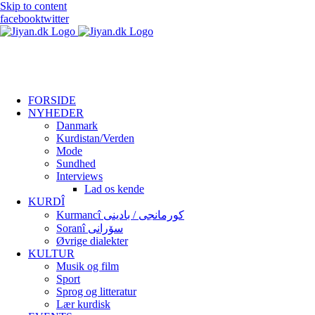
Skip to content
facebook
twitter
FORSIDE
NYHEDER
Danmark
Kurdistan/Verden
Mode
Sundhed
Interviews
Lad os kende
KURDÎ
Kurmancî کورمانجی / بادینی
Soranî سۆرانی
Øvrige dialekter
KULTUR
Musik og film
Sport
Sprog og litteratur
Lær kurdisk