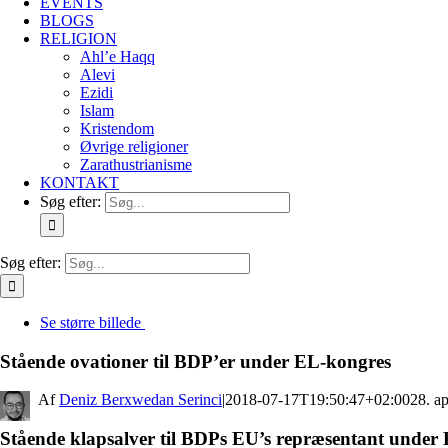
EVENTS
BLOGS
RELIGION
Ahl’e Haqq
Alevi
Ezidi
Islam
Kristendom
Øvrige religioner
Zarathustrianisme
KONTAKT
Søg efter:
Søg efter:
Se større billede
Stående ovationer til BDP’er under EL-kongres
By
Deniz Berxwedan Serinci
|
2018-07-17T19:50:47+02:00
28. ap
Stående klapsalver til BDPs EU’s repræsentant under