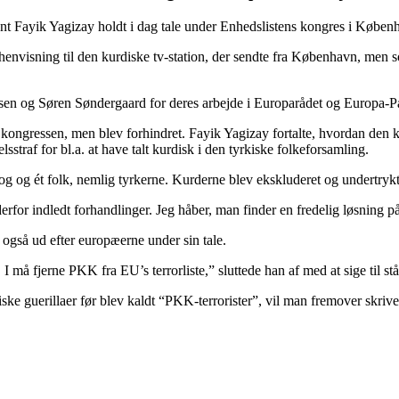
t Fayik Yagizay holdt i dag tale under Enhedslistens kongres i Køben
 henvisning til den kurdiske tv-station, der sendte fra København, men s
msen og Søren Søndergaard for deres arbejde i Europarådet og Europa-Pa
ongressen, men blev forhindret. Fayik Yagizay fortalte, hvordan den k
sstraf for bl.a. at have talt kurdisk i den tyrkiske folkeforsamling.
rog og ét folk, nemlig tyrkerne. Kurderne blev ekskluderet og undertry
for indledt forhandlinger. Jeg håber, man finder en fredelig løsning på
også ud efter europæerne under sin tale.
I må fjerne PKK fra EU’s terrorliste,” sluttede han af med at sige til st
ke guerillaer før blev kaldt “PKK-terrorister”, vil man fremover skriv