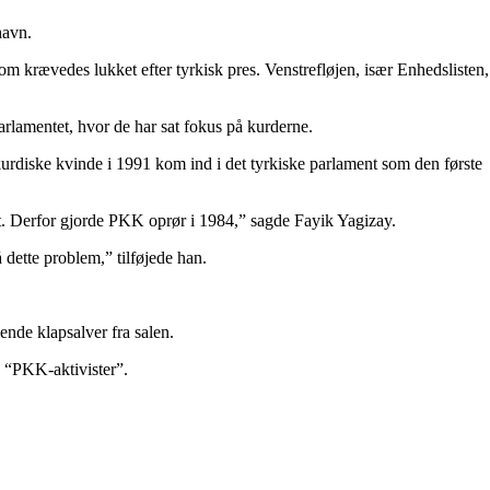
havn.
om krævedes lukket efter tyrkisk pres. Venstrefløjen, især Enhedslisten,
rlamentet, hvor de har sat fokus på kurderne.
urdiske kvinde i 1991 kom ind i det tyrkiske parlament som den første
kt. Derfor gjorde PKK oprør i 1984,” sagde Fayik Yagizay.
 dette problem,” tilføjede han.
ående klapsalver fra salen.
e “PKK-aktivister”.