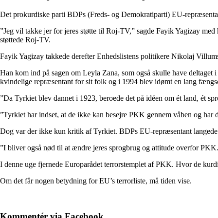
Det prokurdiske parti BDPs (Freds- og Demokratiparti) EU-repræsentan
”Jeg vil takke jer for jeres støtte til Roj-TV,” sagde Fayik Yagizay med
støttede Roj-TV.
Fayik Yagizay takkede derefter Enhedslistens politikere Nikolaj Villu
Han kom ind på sagen om Leyla Zana, som også skulle have deltaget i k
kvindelige repræsentant for sit folk og i 1994 blev idømt en lang fængsel
”Da Tyrkiet blev dannet i 1923, beroede det på idéen om ét land, ét sp
”Tyrkiet har indset, at de ikke kan besejre PKK gennem våben og har der
Dog var der ikke kun kritik af Tyrkiet. BDPs EU-repræsentant langede 
”I bliver også nød til at ændre jeres sprogbrug og attitude overfor PKK. 
I denne uge fjernede Europarådet terrorstemplet af PKK. Hvor de kurdis
Om det får nogen betydning for EU’s terrorliste, må tiden vise.
Kommentér via Facebook