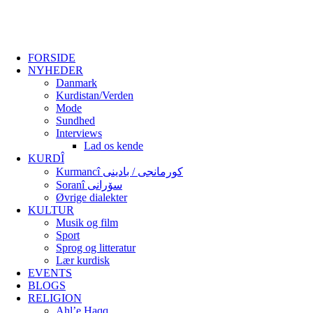
FORSIDE
NYHEDER
Danmark
Kurdistan/Verden
Mode
Sundhed
Interviews
Lad os kende
KURDÎ
Kurmancî کورمانجی / بادینی
Soranî سۆرانی
Øvrige dialekter
KULTUR
Musik og film
Sport
Sprog og litteratur
Lær kurdisk
EVENTS
BLOGS
RELIGION
Ahl’e Haqq