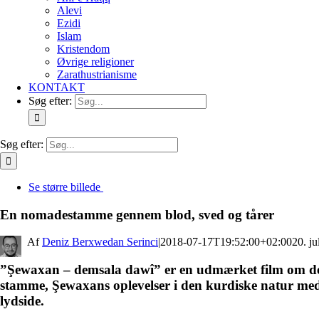
Alevi
Ezidi
Islam
Kristendom
Øvrige religioner
Zarathustrianisme
KONTAKT
Søg efter:
Søg efter:
Se større billede
En nomadestamme gennem blod, sved og tårer
By
Deniz Berxwedan Serinci
|
2018-07-17T19:52:00+02:00
20. ju
”Şewaxan – demsala dawî” er en udmærket film om 
stamme, Şewaxans oplevelser i den kurdiske natur med e
lydside.