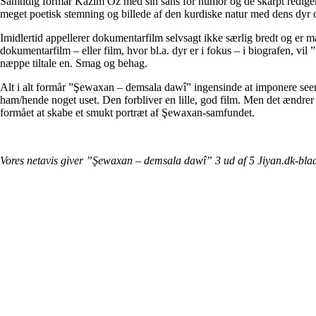
Samtidig formår Kazim Öz med sin sans for humor og de skarpt rediger
meget poetisk stemning og billede af den kurdiske natur med dens dyr o
Imidlertid appellerer dokumentarfilm selvsagt ikke særlig bredt og er ma
dokumentarfilm – eller film, hvor bl.a. dyr er i fokus – i biografen, v
næppe tiltale en. Smag og behag.
Alt i alt formår ”Şewaxan – demsala dawî” ingensinde at imponere seere
ham/hende noget uset. Den forbliver en lille, god film. Men det ændre
formået at skabe et smukt portræt af Şewaxan-samfundet.
Vores netavis giver ”Şewaxan – demsala dawî” 3 ud af 5 Jiyan.dk-bla