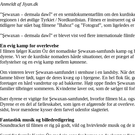
Anmeldt af Jiyan.dk
”Şewaxan – demsala dawî” er en semidokumentarfilm om den kurdiske
regionen i det østlige Tyrkiet / Nordkurdistan. Filmen er instrueret og 
tidligere har stået bag filmene ”Bahoz” og ”Fotograf”, som ligeledes er
”Şewaxan – demsala dawî” er blevet vist ved flere internationale filmfes
En evig kamp for overlevelse
I filmen følger Kazim Öz det nomadiske Şewaxan-samfunds kamp og 
dyrene. Vi ser de kurdiske nomaders hårde situationer, der er præget af 
forlystelser og en evig kamp mellem kønnene.
Om vinteren lever Şewaxan-samfundet i stenhuse i en landsby. Når det 
lamme bliver født, tager de deres kvæg op i bjergene. En hel flok får, g
foretager en hård vandretur op ad bakkerne. Højt oppe findes Şewaxan’s
familier tilbringer sommeren. Kvinderne laver ost, som de sælger til for
Især dyrene er vigtige for Şewaxan-samfundet, hvorfor filmen bl.a. og
Dyrene er en del af fællesskabet, som igen er afgørende for at overleve.
sidst, hvor mændene kysser dem farvel udenfor slagteriet.
Fantastisk musik og billedredigering
Soundtracket til filmen er rig på godt, vild og hvirvlende musik og de i