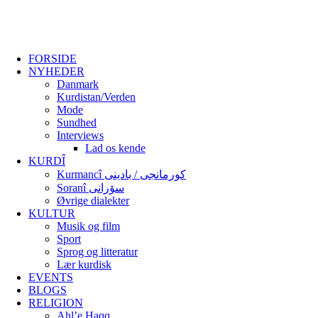
FORSIDE
NYHEDER
Danmark
Kurdistan/Verden
Mode
Sundhed
Interviews
Lad os kende
KURDÎ
Kurmancî کورمانجی / بادینی
Soranî سۆرانی
Øvrige dialekter
KULTUR
Musik og film
Sport
Sprog og litteratur
Lær kurdisk
EVENTS
BLOGS
RELIGION
Ahl’e Haqq