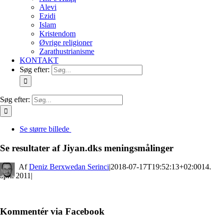
Alevi
Ezidi
Islam
Kristendom
Øvrige religioner
Zarathustrianisme
KONTAKT
Søg efter:
Søg efter:
Se større billede
Se resultater af Jiyan.dks meningsmålinger
By
Deniz Berxwedan Serinci
|
2018-07-17T19:52:13+02:00
14.
april 2011
|
Kommentér via Facebook