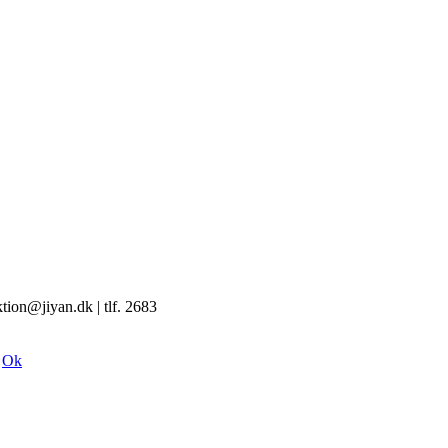
tion@jiyan.dk | tlf. 2683
.
Ok