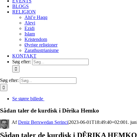
EVENTS
BLOGS
RELIGION
Ahl’e Haqq
Alevi
Ezidi
Islam
Kristendom
Øvrige religioner
Zarathustrianisme
KONTAKT
Søg efter:
Søg efter:
Se større billede
Sådan taler de kurdisk i Dêrika Hemko
By
Deniz Berxwedan Serinci
|
2023-06-01T18:49:40+02:00
1. jun
Sådan taler de kurdisk i DÊRIKA HEMKO i