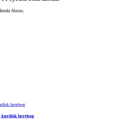
ofanda Hasso.
n kurdisk lærebog