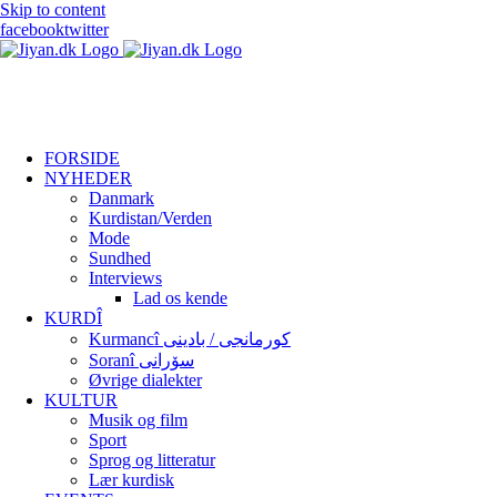
Skip to content
facebook
twitter
FORSIDE
NYHEDER
Danmark
Kurdistan/Verden
Mode
Sundhed
Interviews
Lad os kende
KURDÎ
Kurmancî کورمانجی / بادینی
Soranî سۆرانی
Øvrige dialekter
KULTUR
Musik og film
Sport
Sprog og litteratur
Lær kurdisk