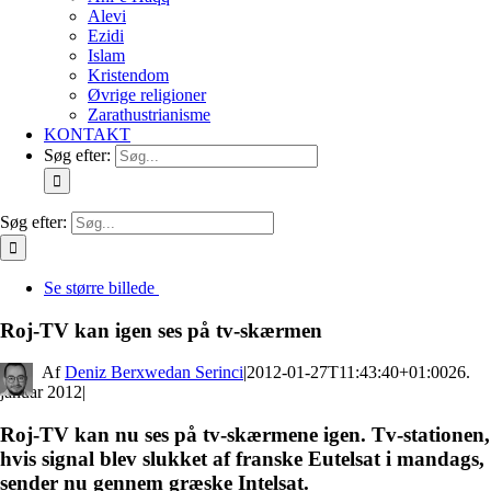
Alevi
Ezidi
Islam
Kristendom
Øvrige religioner
Zarathustrianisme
KONTAKT
Søg efter:
Søg efter:
Se større billede
Roj-TV kan igen ses på tv-skærmen
By
Deniz Berxwedan Serinci
|
2012-01-27T11:43:40+01:00
26.
januar 2012
|
Roj-TV kan nu ses på tv-skærmene igen. Tv-stationen,
hvis signal blev slukket af franske Eutelsat i mandags,
sender nu gennem græske Intelsat.