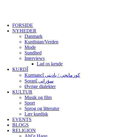
FORSIDE
NYHEDER
Danmark
Kurdistan/Verden
Mode
Sundhed
Interviews
Lad os kende
KURDÎ
Kurmancî کورمانجی / بادینی
Soranî سۆرانی
Øvrige dialekter
KULTUR
Musik og film
Sport
Sprog og litteratur
Lær kurdisk
EVENTS
BLOGS
RELIGION
Ahl’e Haqq