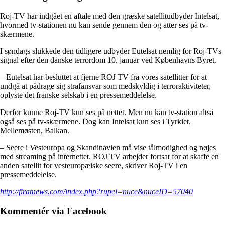
Roj-TV har indgået en aftale med den græske satellitudbyder Intelsat,
hvormed tv-stationen nu kan sende gennem den og atter ses på tv-
skærmene.
I søndags slukkede den tidligere udbyder Eutelsat nemlig for Roj-TVs
signal efter den danske terrordom 10. januar ved Københavns Byret.
– Eutelsat har besluttet at fjerne ROJ TV fra vores satellitter for at
undgå at pådrage sig strafansvar som medskyldig i terroraktiviteter,
oplyste det franske selskab i en pressemeddelelse.
Derfor kunne Roj-TV kun ses på nettet. Men nu kan tv-station altså
også ses på tv-skærmene. Dog kan Intelsat kun ses i Tyrkiet,
Mellemøsten, Balkan.
– Seere i Vesteuropa og Skandinavien må vise tålmodighed og nøjes
med streaming på internettet. ROJ TV arbejder fortsat for at skaffe en
anden satellit for vesteuropæiske seere, skriver Roj-TV i en
pressemeddelelse.
http://firatnews.com/index.php?rupel=nuce&nuceID=57040
Kommentér via Facebook