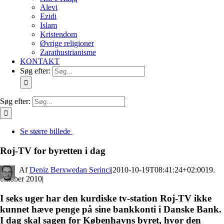
Alevi
Ezidi
Islam
Kristendom
Øvrige religioner
Zarathustrianisme
KONTAKT
Søg efter:
Søg efter:
Se større billede
Roj-TV for byretten i dag
By
Deniz Berxwedan Serinci
|
2010-10-19T08:41:24+02:00
19.
oktober 2010
|
I seks uger har den kurdiske tv-station Roj-TV ikke
kunnet hæve penge på sine bankkonti i Danske Bank.
I dag skal sagen for Københavns byret, hvor den