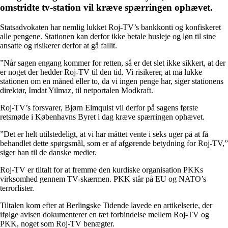
omstridte tv-station vil kræve spærringen ophævet.
Statsadvokaten har nemlig lukket Roj-TV’s bankkonti og konfiskeret
alle pengene. Stationen kan derfor ikke betale husleje og løn til sine
ansatte og risikerer derfor at gå fallit.
”Når sagen engang kommer for retten, så er det slet ikke sikkert, at der
er noget der hedder Roj-TV til den tid. Vi risikerer, at må lukke
stationen om en måned eller to, da vi ingen penge har, siger stationens
direktør, Imdat Yilmaz, til netportalen Modkraft.
Roj-TV’s forsvarer, Bjørn Elmquist vil derfor på sagens første
retsmøde i Københavns Byret i dag kræve spærringen ophævet.
”Det er helt utilstedeligt, at vi har måttet vente i seks uger på at få
behandlet dette spørgsmål, som er af afgørende betydning for Roj-TV,”
siger han til de danske medier.
Roj-TV er tiltalt for at fremme den kurdiske organisation PKKs
virksomhed gennem TV-skærmen. PKK står på EU og NATO’s
terrorlister.
Tiltalen kom efter at Berlingske Tidende lavede en artikelserie, der
ifølge avisen dokumenterer en tæt forbindelse mellem Roj-TV og
PKK, noget som Roj-TV benægter.