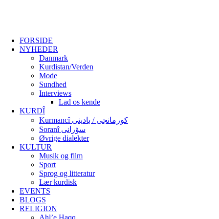
FORSIDE
NYHEDER
Danmark
Kurdistan/Verden
Mode
Sundhed
Interviews
Lad os kende
KURDÎ
Kurmancî کورمانجی / بادینی
Soranî سۆرانی
Øvrige dialekter
KULTUR
Musik og film
Sport
Sprog og litteratur
Lær kurdisk
EVENTS
BLOGS
RELIGION
Ahl’e Haqq