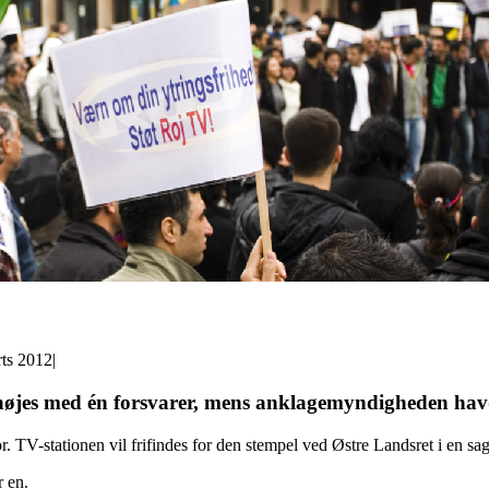
rts 2012
|
 nøjes med én forsvarer, mens anklagemyndigheden havd
V-stationen vil frifindes for den stempel ved Østre Landsret i en sag, d
r en.