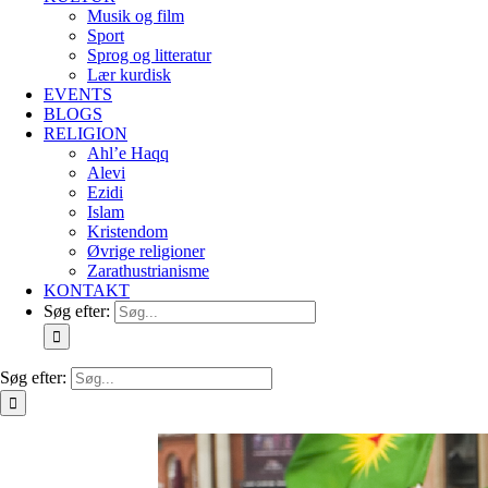
Musik og film
Sport
Sprog og litteratur
Lær kurdisk
EVENTS
BLOGS
RELIGION
Ahl’e Haqq
Alevi
Ezidi
Islam
Kristendom
Øvrige religioner
Zarathustrianisme
KONTAKT
Søg efter:
Søg efter: