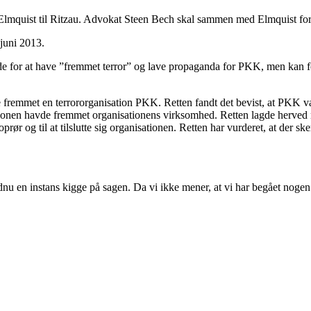
 Elmquist til Ritzau. Advokat Steen Bech skal sammen med Elmquist fors
 juni 2013.
for at have ”fremmet terror” og lave propaganda for PKK, men kan forts
 fremmet en terrororganisation PKK. Retten fandt det bevist, at PKK var e
tionen havde fremmet organisationens virksomhed. Retten lagde herved n
rør og til at tilslutte sig organisationen. Retten har vurderet, at der s
 endnu en instans kigge på sagen. Da vi ikke mener, at vi har begået nogen