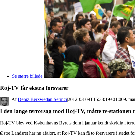
Se større billede
Roj-TV får ekstra forsvarer
By
Deniz Berxwedan Serinci
|
2012-03-09T15:33:19+01:00
9. ma
I den lange terrorsag mod Roj-TV, måtte tv-stationen
Roj-TV blev ved Københavns Byrets dom i januar kendt skyldig i terror. T
Østre Landsret har nu afgjort, at Roj-TV kan få to forsvarere i stedet fo