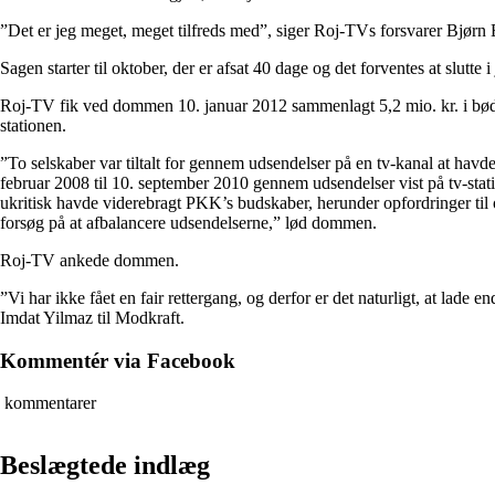
”Det er jeg meget, meget tilfreds med”, siger Roj-TVs forsvarer Bjørn
Sagen starter til oktober, der er afsat 40 dage og det forventes at slutte i
Roj-TV fik ved dommen 10. januar 2012 sammenlagt 5,2 mio. kr. i bøde 
stationen.
”To selskaber var tiltalt for gennem udsendelser på en tv-kanal at havde
februar 2008 til 10. september 2010 gennem udsendelser vist på tv-sta
ukritisk havde viderebragt PKK’s budskaber, herunder opfordringer til op
forsøg på at afbalancere udsendelserne,” lød dommen.
Roj-TV ankede dommen.
”Vi har ikke fået en fair rettergang, og derfor er det naturligt, at lade
Imdat Yilmaz til Modkraft.
Kommentér via Facebook
kommentarer
Beslægtede indlæg