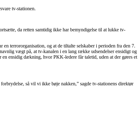
vare tv-stationen.
ætte, da retten samtidig ikke har bemyndigelse til at lukke tv-
n terrororganisation, og at de tiltalte selskaber i perioden fra den 7.
avnlig vægt på, at tv-kanalen i en lang række udsendelser ensidigt og
ker en ensidig dækning, hvor PKK-ledere får taletid, uden at der gøres et
 forbrydelse, så vil vi ikke bøje nakken,” sagde tv-stationens direktør