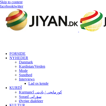
Skip to content
facebook
twitter
FORSIDE
NYHEDER
Danmark
Kurdistan/Verden
Mode
Sundhed
Interviews
Lad os kende
KURDÎ
Kurmancî کورمانجی / بادینی
Soranî سۆرانی
Øvrige dialekter
KULTUR