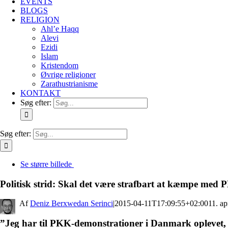
EVENTS
BLOGS
RELIGION
Ahl’e Haqq
Alevi
Ezidi
Islam
Kristendom
Øvrige religioner
Zarathustrianisme
KONTAKT
Søg efter:
Søg efter:
Se større billede
Politisk strid: Skal det være strafbart at kæmpe me
By
Deniz Berxwedan Serinci
|
2015-04-11T17:09:55+02:00
11. ap
”Jeg har til PKK-demonstrationer i Danmark oplevet, a