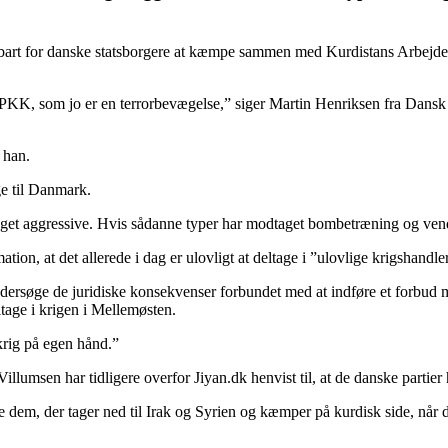
strafbart for danske statsborgere at kæmpe sammen med Kurdistans Arbejd
l PKK, som jo er en terrorbevægelse,” siger Martin Henriksen fra Dansk 
 han.
e til Danmark.
get aggressive. Hvis sådanne typer har modtaget bombetræning og vender
n, at det allerede i dag er ulovligt at deltage i ”ulovlige krigshandlering
dersøge de juridiske konsekvenser forbundet med at indføre et forbud mod
tage i krigen i Mellemøsten.
 krig på egen hånd.”
Villumsen har tidligere overfor Jiyan.dk henvist til, at de danske partie
 dem, der tager ned til Irak og Syrien og kæmper på kurdisk side, når d