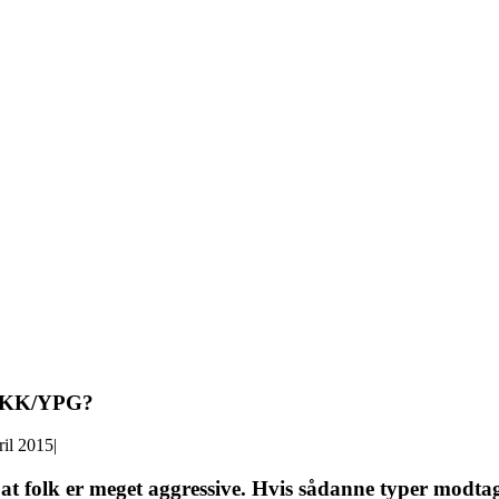
d PKK/YPG?
ril 2015
|
t folk er meget aggressive. Hvis sådanne typer modtag