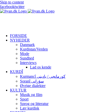
Skip to content
facebook
twitter
FORSIDE
NYHEDER
Danmark
Kurdistan/Verden
Mode
Sundhed
Interviews
Lad os kende
KURDÎ
Kurmancî کورمانجی / بادینی
Soranî سۆرانی
Øvrige dialekter
KULTUR
Musik og film
Sport
Sprog og litteratur
Lær kurdisk