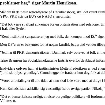
problemer her,” siger Martin Henriksen.
Står det til de fleste retsordførere på Christiansborg, skal det været 
YPG. PKK står på EU’s og NATO’s terrorlister.
”Det bør være strafbart at kæmpe for en organisation med relationer ti
i Irak eller Syrien.
”Rent instinktivt sympatiserer jeg med folk, der kæmper mod IS,” siger
Men DF’eren er bekymret for, at nogen kurdisk baggrund vender tilbag
”Jeg har til PKK-demonstrationer i Danmark selv oplevet, at folk er me
Trine Bramsen fra Socialdemokraterne fastslår overfor dagbladet Informatio
Endvidere oplyser hun, at justitsminister Mette Frederiksen er ved at un
”juridisk oplyst grundlag”. Grundlæggende fraråder hun dog folk at del
”Vores anbefaling er til alle tider, at man skal lade være med at drage i
Kun Enhedslisten adskiller sig væsentligt fra de øvrige partier. Nikolaj 
”Det er bemærkelsesværdigt, at visse borgerlige politikere vil fordømme
Villumsen.