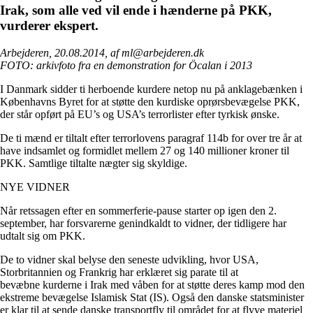
Irak, som alle ved vil ende i hænderne på PKK,
vurderer ekspert.
Arbejderen, 20.08.2014, af ml@arbejderen.dk
FOTO: arkivfoto fra en demonstration for Öcalan i 2013
I Danmark sidder ti herboende kurdere netop nu på anklagebænken i
Københavns Byret for at støtte den kurdiske oprørsbevægelse PKK,
der står opført på EU’s og USA’s terrorlister efter tyrkisk ønske.
De ti mænd er tiltalt efter terrorlovens paragraf 114b for over tre år at
have indsamlet og formidlet mellem 27 og 140 millioner kroner til
PKK. Samtlige tiltalte nægter sig skyldige.
NYE VIDNER
Når retssagen efter en sommerferie-pause starter op igen den 2.
september, har forsvarerne genindkaldt to vidner, der tidligere har
udtalt sig om PKK.
De to vidner skal belyse den seneste udvikling, hvor USA,
Storbritannien og Frankrig har erklæret sig parate til at
bevæbne kurderne i Irak med våben for at støtte deres kamp mod den
ekstreme bevægelse Islamisk Stat (IS). Også den danske statsminister
er klar til at sende danske transportfly til området for at flyve materiel