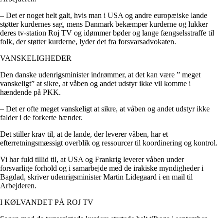
– Det er noget helt galt, hvis man i USA og andre europæiske lande
støtter kurdernes sag, mens Danmark bekæmper kurderne og lukker
deres tv-station Roj TV og idømmer bøder og lange fængselsstraffe til
folk, der støtter kurderne, lyder det fra forsvarsadvokaten.
VANSKELIGHEDER
Den danske udenrigsminister indrømmer, at det kan være ” meget
vanskeligt” at sikre, at våben og andet udstyr ikke vil komme i
hændende på PKK.
– Det er ofte meget vanskeligt at sikre, at våben og andet udstyr ikke
falder i de forkerte hænder.
Det stiller krav til, at de lande, der leverer våben, har et
efterretningsmæssigt overblik og ressourcer til koordinering og kontrol.
Vi har fuld tillid til, at USA og Frankrig leverer våben under
forsvarlige forhold og i samarbejde med de irakiske myndigheder i
Bagdad, skriver udenrigsminister Martin Lidegaard i en mail til
Arbejderen.
I KØLVANDET PÅ ROJ TV