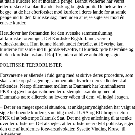
at tiltale kurdere for at indsamle penge. Blandt vidnerne har været
efterforskere fra blandt andet tysk og belgisk politi. De bekræftede
begge, at de har efterforsket mod kurdere i deres lande for at samle
penge ind til den kurdiske sag -men uden at rejse sigtelser mod én
eneste kurder.
Herudover har formanden for den svenske sammenslutning
af kurdiske foreninger, Det Kurdiske Rigsforbund, været i
vidneskranken. Hun kunne blandt andet fortælle, at i Sverige kan
kurderne frit samle ind til jordskælvsofre, til kurdisk røde halvmåne og
til den kurdiske tv-kanal Roj TV, uden at blive anholdt og sigtet.
POLITISKE TERRORLISTER
Forsvarerne er allerede i fuld gang med at skrive deres procedure, som
skal samle op på sagen og sammenfatte, hvorfor deres klienter skal
frikendes. Netop dilemmaet mellem at Danmark har kriminaliseret
PKK og givet organisationen terrorstemplet -samtidig med at
Danmarks nære allierede nu leverer våben til dem, vil indgå i sagen.
– Det er en meget speciel situation, at anklagemyndigheden har valgt at
sigte herboende kurdere, samtidig med at USA og EU bruger netop
PKK til at bekæmpe Islamisk Stat. Det må give anledning til at tænke
over terrorlisterne. Det afspejler, at terrorlisterne er dybt politiske, siger
den ene af kurdernes forsvarsadvokater, Sysette Vinding Kruse, til
Arbejderen.