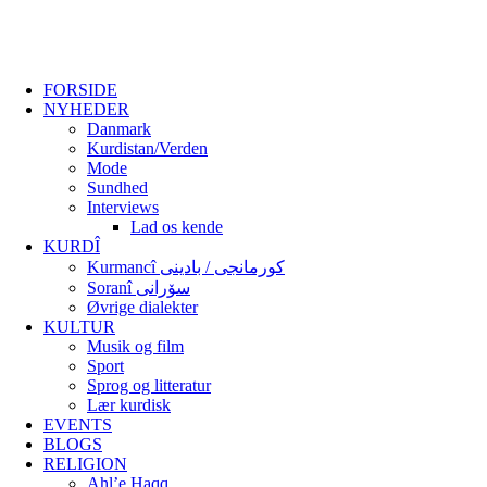
FORSIDE
NYHEDER
Danmark
Kurdistan/Verden
Mode
Sundhed
Interviews
Lad os kende
KURDÎ
Kurmancî کورمانجی / بادینی
Soranî سۆرانی
Øvrige dialekter
KULTUR
Musik og film
Sport
Sprog og litteratur
Lær kurdisk
EVENTS
BLOGS
RELIGION
Ahl’e Haqq