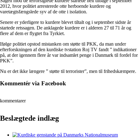
Sagen mod de terrorsigtede kurdere startede helt tilbage i september
2012, hvor politiet arresterede otte herboende kurdere og
varetægtsfængslede syv af de otte i isolation.
Senere er yderligere to kurdere blevet tiltalt og i september sidste år
startede retssagen. De anklagede kurdere er i alderen 27 til 71 år og
flere af dem er flygtet fra Tyrkiet.
Ifølge politiet opstod mistanken om støtte til PKK, da man under
efterforskningen af den kurdiske tvstation Roj TV fandt ” indikationer
på, at der igennem flere år var indsamlet penge i Danmark til fordel for
PKK”.
Nu er det ikke længere ” støtte til terrorister”, men til frihedskæmpere.
Kommentér via Facebook
kommentarer
Beslægtede indlæg