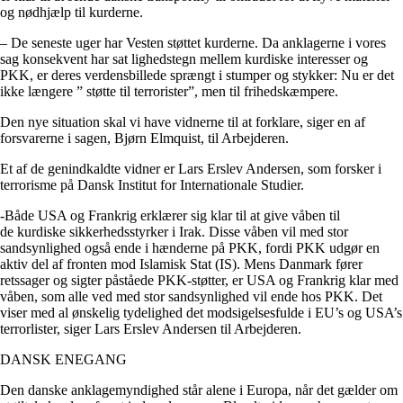
og nødhjælp til kurderne.
– De seneste uger har Vesten støttet kurderne. Da anklagerne i vores
sag konsekvent har sat lighedstegn mellem kurdiske interesser og
PKK, er deres verdensbillede sprængt i stumper og stykker: Nu er det
ikke længere ” støtte til terrorister”, men til frihedskæmpere.
Den nye situation skal vi have vidnerne til at forklare, siger en af
forsvarerne i sagen, Bjørn Elmquist, til Arbejderen.
Et af de genindkaldte vidner er Lars Erslev Andersen, som forsker i
terrorisme på Dansk Institut for Internationale Studier.
-Både USA og Frankrig erklærer sig klar til at give våben til
de kurdiske sikkerhedsstyrker i Irak. Disse våben vil med stor
sandsynlighed også ende i hænderne på PKK, fordi PKK udgør en
aktiv del af fronten mod Islamisk Stat (IS). Mens Danmark fører
retssager og sigter påståede PKK-støtter, er USA og Frankrig klar med
våben, som alle ved med stor sandsynlighed vil ende hos PKK. Det
viser med al ønskelig tydelighed det modsigelsesfulde i EU’s og USA’s
terrorlister, siger Lars Erslev Andersen til Arbejderen.
DANSK ENEGANG
Den danske anklagemyndighed står alene i Europa, når det gælder om