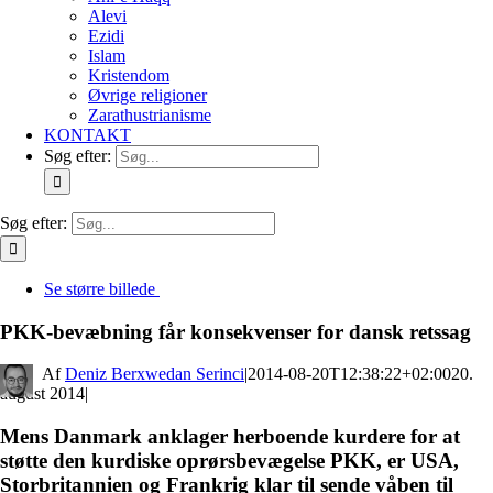
Alevi
Ezidi
Islam
Kristendom
Øvrige religioner
Zarathustrianisme
KONTAKT
Søg efter:
Søg efter:
Se større billede
PKK-bevæbning får konsekvenser for dansk retssag
By
Deniz Berxwedan Serinci
|
2014-08-20T12:38:22+02:00
20.
august 2014
|
Mens Danmark anklager herboende kurdere for at
støtte den kurdiske oprørsbevægelse PKK, er USA,
Storbritannien og Frankrig klar til sende våben til