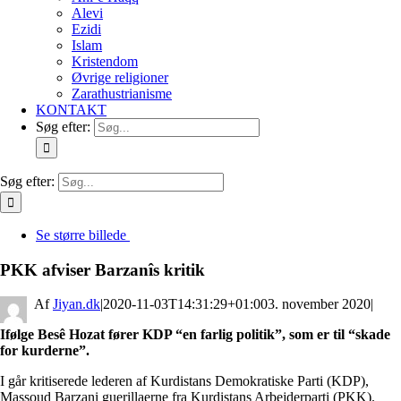
Alevi
Ezidi
Islam
Kristendom
Øvrige religioner
Zarathustrianisme
KONTAKT
Søg efter:
Søg efter:
Se større billede
PKK afviser Barzanîs kritik
By
Jiyan.dk
|
2020-11-03T14:31:29+01:00
3. november 2020
|
Ifølge Besê Hozat fører KDP “en farlig politik”, som er til “skade
for kurderne”.
I går kritiserede lederen af Kurdistans Demokratiske Parti (KDP),
Massoud Barzani guerillaerne fra Kurdistans Arbejderparti (PKK).