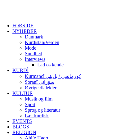
FORSIDE
NYHEDER
Danmark
Kurdistan/Verden
Mode
Sundhed
Interviews
Lad os kende
KURDÎ
Kurmancî کورمانجی / بادینی
Soranî سۆرانی
Øvrige dialekter
KULTUR
Musik og film
Sport
Sprog og litteratur
Lær kurdisk
EVENTS
BLOGS
RELIGION
Ahl’e Haqq