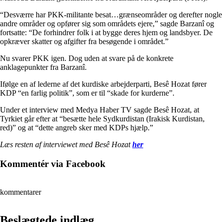
“Desværre har PKK-militante besat…grænseområder og derefter nogle
andre områder og opfører sig som områdets ejere,” sagde Barzanî og
fortsatte: “De forhindrer folk i at bygge deres hjem og landsbyer. De
opkræver skatter og afgifter fra besøgende i området.”
Nu svarer PKK igen. Dog uden at svare på de konkrete
anklagepunkter fra Barzanî.
Ifølge en af lederne af det kurdiske arbejderparti, Besê Hozat fører
KDP “en farlig politik”, som er til “skade for kurderne”.
Under et interview med Medya Haber TV sagde Besê Hozat, at
Tyrkiet går efter at “besætte hele Sydkurdistan (Irakisk Kurdistan,
red)” og at “dette angreb sker med KDPs hjælp.”
Læs resten af interviewet med Besê Hozat
her
Kommentér via Facebook
kommentarer
Beslægtede indlæg