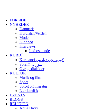
FORSIDE
NYHEDER
Danmark
Kurdistan/Verden
Mode
Sundhed
Interviews
Lad os kende
KURDÎ
Kurmancî کورمانجی / بادینی
Soranî سۆرانی
Øvrige dialekter
KULTUR
Musik og film
Sport
Sprog og litteratur
Lær kurdisk
EVENTS
BLOGS
RELIGION
Ahl’e Haqq