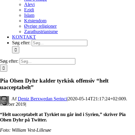
Alevi
Ezidi
Islam
Kristendom
Øvrige religioner
Zarathustrianisme
KONTAKT
Søg efter:
Søg efter:
Pia Olsen Dyhr kalder tyrkisk offensiv “helt
uacceptabelt”
By
Deniz Berxwedan Serinci
|
2020-05-14T21:17:24+02:00
9.
oktober 2019
|
“Helt uacceptabelt at Tyrkiet nu går ind i Syrien,” skriver Pia
Olsen Dyhr på Twitter.
Foto: William Vest-Lillesøe