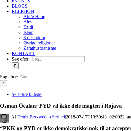
EVENTS
BLOGS
RELIGION
Ahl’e Haqq
Alevi
Ezidi
Islam
Kristendom
Øvrige religioner
Zarathustrianisme
KONTAKT
Søg efter:
Søg efter:
Se større billede
Osman Öcalan: PYD vil ikke dele magten i Rojava
By
Deniz Berxwedan Serinci
|
2018-07-17T19:50:43+02:00
22. a
“PKK og PYD er ikke demokratiske nok til at acceptere