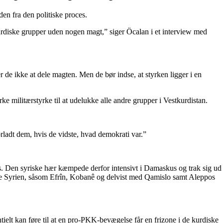
en fra den politiske proces.
kurdiske grupper uden nogen magt,” siger Öcalan i et interview med
r de ikke at dele magten. Men de bør indse, at styrken ligger i en
e militærstyrke til at udelukke alle andre grupper i Vestkurdistan.
rladt dem, hvis de vidste, hvad demokrati var.”
s. Den syriske hær kæmpede derfor intensivt i Damaskus og trak sig ud
ige Syrien, såsom Efrîn, Kobanê og delvist med Qamislo samt Aleppos
tielt kan føre til at en pro-PKK-bevægelse får en frizone i de kurdiske