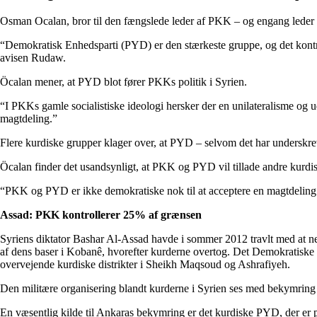
Osman Ocalan, bror til den fængslede leder af PKK – og engang leder a
“Demokratisk Enhedsparti (PYD) er den stærkeste gruppe, og det kontrol
avisen Rudaw.
Öcalan mener, at PYD blot fører PKKs politik i Syrien.
“I PKKs gamle socialistiske ideologi hersker der en unilateralisme og uds
magtdeling.”
Flere kurdiske grupper klager over, at PYD – selvom det har underskrev
Öcalan finder det usandsynligt, at PKK og PYD vil tillade andre kurdis
“PKK og PYD er ikke demokratiske nok til at acceptere en magtdeling. D
Assad: PKK kontrollerer 25% af grænsen
Syriens diktator Bashar Al-Assad havde i sommer 2012 travlt med at ne
af dens baser i Kobanê, hvorefter kurderne overtog. Det Demokratiske
overvejende kurdiske distrikter i Sheikh Maqsoud og Ashrafiyeh.
Den militære organisering blandt kurderne i Syrien ses med bekymring 
En væsentlig kilde til Ankaras bekymring er det kurdiske PYD, der er pr