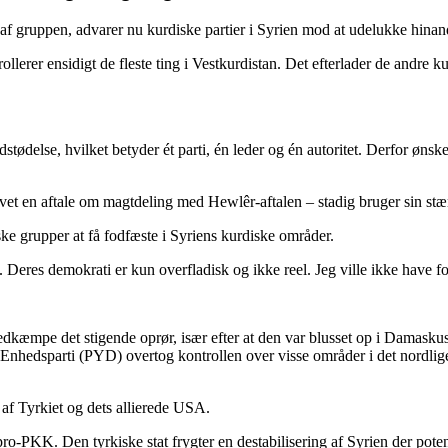
f gruppen, advarer nu kurdiske partier i Syrien mod at udelukke hinand
lerer ensidigt de fleste ting i Vestkurdistan. Det efterlader de andre 
tødelse, hvilket betyder ét parti, én leder og én autoritet. Derfor ønske
et en aftale om magtdeling med Hewlêr-aftalen – stadig bruger sin stærk
ke grupper at få fodfæste i Syriens kurdiske områder.
eres demokrati er kun overfladisk og ikke reel. Jeg ville ikke have fo
dkæmpe det stigende oprør, især efter at den var blusset op i Damasku
 Enhedsparti (PYD) overtog kontrollen over visse områder i det nordl
af Tyrkiet og dets allierede USA.
o-PKK. Den tyrkiske stat frygter en destabilisering af Syrien der poten