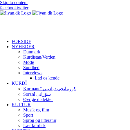
Skip to content
facebook
twitter
FORSIDE
NYHEDER
Danmark
Kurdistan/Verden
Mode
Sundhed
Interviews
Lad os kende
KURDÎ
Kurmancî کورمانجی / بادینی
Soranî سۆرانی
Øvrige dialekter
KULTUR
Musik og film
Sport
Sprog og litteratur
Lær kurdisk