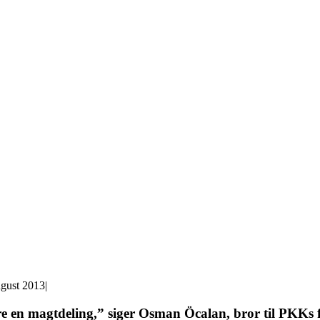
ugust 2013
|
 en magtdeling,” siger Osman Öcalan, bror til PKKs fæ