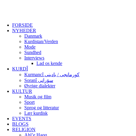
FORSIDE
NYHEDER
Danmark
Kurdistan/Verden
Mode
Sundhed
Interviews
Lad os kende
KURDÎ
Kurmancî کورمانجی / بادینی
Soranî سۆرانی
Øvrige dialekter
KULTUR
Musik og film
Sport
Sprog og litteratur
Lær kurdisk
EVENTS
BLOGS
RELIGION
Ahl’e Haqq