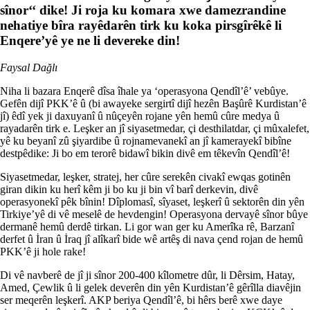
sînor‘‘ dike! Ji roja ku komara xwe damezrandine
nehatiye bîra rayêdarên tirk ku koka pirsgîrêkê li
Enqere’yê ye ne li devereke din!
Faysal Dağlı
Niha li bazara Enqerê dîsa îhale ya ‘operasyona Qendîl’ê’ vebûye.
Gefên dijî PKK’ê û (bi awayeke sergirtî dijî hezên Başûrê Kurdistan’ê
jî) êdî yek ji daxuyanî û nûçeyên rojane yên hemû cûre medya û
rayadarên tirk e. Leşker an jî siyasetmedar, çi desthilatdar, çi mûxalefet,
yê ku beyanî zû şiyardibe û rojnamevanekî an jî kamerayekî bibîne
destpêdike: Ji bo em terorê bidawî bikin divê em têkevîn Qendîl’ê!
Siyasetmedar, leşker, stratej, her cûre serekên civakî ewqas gotinên
giran dikin ku herî kêm ji bo ku ji bin vî barî derkevin, divê
operasyonekî pêk bînin! Dîplomasî, sîyaset, leşkerî û sektorên din yên
Tirkiye’yê di vê meselê de hevdengin! Operasyona dervayê sînor bûye
dermanê hemû derdê tirkan. Li gor wan ger ku Amerîka rê, Barzanî
derfet û İran û İraq jî alîkarî bide wê artêş di nava çend rojan de hemû
PKK’ê ji hole rake!
Di vê navberê de jî ji sînor 200-400 kîlometre dûr, li Dêrsim, Hatay,
Amed, Çewlik û li gelek deverên din yên Kurdistan’ê gêrîlla diavêjin
ser meqerên leşkerî. AKP beriya Qendîl’ê, bi hêrs berê xwe daye