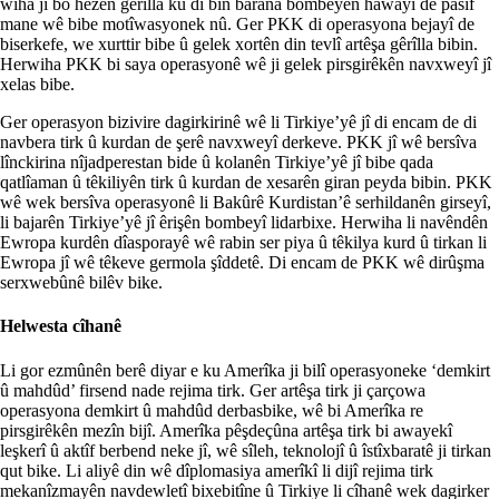
wiha ji bo hêzên gêrîlla ku di bin barana bombeyên hawayî de pasîf
mane wê bibe motîwasyonek nû. Ger PKK di operasyona bejayî de
biserkefe, we xurttir bibe û gelek xortên din tevlî artêşa gêrîlla bibin.
Herwiha PKK bi saya operasyonê wê ji gelek pirsgirêkên navxweyî jî
xelas bibe.
Ger operasyon bizivire dagirkirinê wê li Tirkiye’yê jî di encam de di
navbera tirk û kurdan de şerê navxweyî derkeve. PKK jî wê bersîva
lînckirina nîjadperestan bide û kolanên Tirkiye’yê jî bibe qada
qatlîaman û têkiliyên tirk û kurdan de xesarên giran peyda bibin. PKK
wê wek bersîva operasyonê li Bakûrê Kurdistan’ê serhildanên girseyî,
li bajarên Tirkiye’yê jî êrişên bombeyî lidarbixe. Herwiha li navêndên
Ewropa kurdên dîasporayê wê rabin ser piya û têkilya kurd û tirkan li
Ewropa jî wê têkeve germola şîddetê. Di encam de PKK wê dirûşma
serxwebûnê bilêv bike.
Helwesta cîhanê
Li gor ezmûnên berê diyar e ku Amerîka ji bilî operasyoneke ‘demkirt
û mahdûd’ firsend nade rejima tirk. Ger artêşa tirk ji çarçowa
operasyona demkirt û mahdûd derbasbike, wê bi Amerîka re
pirsgirêkên mezîn bijî. Amerîka pêşdeçûna artêşa tirk bi awayekî
leşkerî û aktîf berbend neke jî, wê sîleh, teknolojî û îstîxbaratê ji tirkan
qut bike. Li aliyê din wê dîplomasiya amerîkî li dijî rejima tirk
mekanîzmayên navdewletî bixebitîne û Tirkiye li cîhanê wek dagirker