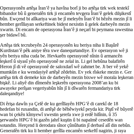
Operasyonên artêşa İran’ê ya havîna borî ji bo artêşa tirk wek testekî
bibandor bû û generalên tirk ji encamên tevgera Îran’ê gelek dilşikestî
bûn. Ewçend bi alîkariya wan be jî meleyên Îran’ê bi hêzên mezin jî li
hember gerîllayan serkeftinek bidest nexistin û gelek darbeyên mezin
xwarin. Di encam de operasyona Îran’ê ji neçarî bi peymana rawestina
şer bidawî bû.
Artêşa tirk tecrubeyên 24 operasyonên ku beriya niha li Başûrê
Kurdistan’ê pêk aniye têra xwe danequrtandiye. Ev operasyon wê ji
yên beriya niha cuda be. Hevkarên operasyonê nînin û armancên
leşkerî û siyasî yên operasyonê ne zelal in. Li gel hebûna balafirên
Heron jî di vê operasyonê de saloxdarî wê zahmet be. Ji ber vê yekê
mumkûn e ku wendayiyê artêşê zêdebin. Ev yek rîskeke mezin e. Ger
artêşa tirk di demeke kin de darbeyên mezin bixwe wê morala leşkeran
bişkê. Li aliyê din dîmenên leşkerên operasyona 2008’an ku bi
awayeke perîşan vegeriyabûn hîn jî li dîwarên fermandariya tirk
daleqandiye!
Di êrişa dawîn ya Çelê de ku gerîllayên HPG’ê di carekî de 18
hedefan bi ruxandin, di artêşê de bêhêwiyekî peyda kir. Piştî vê bûyerê
wan bi çekên kîmyewî xwestin şerefa xwe ji erdê hilînin, û 35
şerwanên HPG’ê bi gazên jahrî kuştin û bi napalmê cesedên wan
sotandin. Herçend li derodara sînor çûnûhatin jî derbasî alî din nebûn.
Generalên tirk ku li hember gerîlla encamên serkeftî nagirin, ji raya