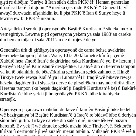
giştî re dibêjin; ’Suriye û İran sîleh didin PKK’ê!’ Heman generalan
dû-sê sal berê jî digotin ‘‘Amerîka çek dide PKK’ê!‘‘ General bi vî
awayî duxwazin nîşanbidin ku li pişt PKK’ê İran û Suriye heye û
lewma ew bi PKK’ê nikarin.
Artêşa tirk di şer de ji operasyonên Başûrê Kurdistan’ê sûdeke mezin
vernegirtiye. Lewma piştî operasyona yekem ya sala 1983’an careke
din heman mijar di sala 2011’an de di rojevê de ye.
Generalên tirk di giftûgoyên operasyonê de carna behsa avakirina
heremeke tampon jî dikin. Wate; 10 ta 20 kîlometre kûr û ji çemê
Xabûrê heta sînorê İran’ê dagirkirina xaka Kurdistan’ê ye. Ev herem ji
berriyên Başûrê Kurdistan’ê destpêdike. Li aliyê din di herema tampon
ya ku tê pîlankirin de bêtesîrkirina gerillayan gelek zahmet e. Hingê
Tirkiye (wek rewşa İsraîl’ê ya li Lubnan’ê) li İraq’ê wê bikeve rewşa
hêzeke dagirker û di siyaseta derve de pirsgirêkên mayinde dirûst dike.
Herema tampon (ku beşek dagirkirî ji Başûrê Kurdistan’ê be) û Bakûrê
Kurdistan’ê bibe yek û ji bo gerîllayên PKK’ê bibe kûrahiyeke
stratejîk.
Operasyon ji çarçowa mahdûd derkeve û kurdên Başûr jî bike hedef
wê bazirganiya bi Başûrê Kurdistan’ê û İraq’ê re bidawî bibe û deriyên
sînor bên girtin. Tirkiye careke din salên dirêj nikare têkevê bazara
heremê. Ev yek jî wê zirareke gelek mezin bide Tirkiye’yê. Sektorên
tûrîzm û derfirotinê jî wê zirarên mezin bibînin. Milîtanên PKK’ê wê li