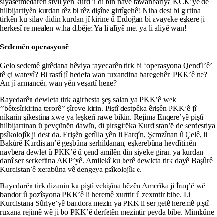
siyasetmedarên sivîl yên kurd û di bin navê tawanbariya KCK’yê de
hilbijartiyên kurdan rêz bi rêz dişîne girtîgehê! Niha dest bi girtina
tirkên ku silav didin kurdan jî kirine û Erdoğan bi avayeke eşkere ji
herkesî re mealen wiha dibêje; Ya li alîyê me, ya li aliyê wan!
Sedemên operasyonê
Gelo sedemê girêdana hêviya rayedarên tirk bi ‘operasyona Qendîl’ê’
tê çi wateyî? Bi rastî jî hedefa wan ruxandina baregehên PKK’ê ne?
An jî armancên wan yên veşartî hene?
Rayedarên dewleta tirk agirbesta şeş salan ya PKK’ê wek
’’bêtesîrkirina terorê’’ şîrove kirin. Piştî destpêka êrişên PKK’ê jî
nikarin şikestina xwe ya leşkerî rawe bikin. Rejima Enqere’yê piştî
hilbijartinan û pevçûnên dawîn, di pirsgirêka Kurdistan’ê de serdestiya
psîkolojîk ji dest da. Erişên gerîlla yên li Farqîn, Şemzînan û Çelê, li
Bakûrê Kurdistan’ê geşbûna serhildanan, eşkerebûna hevdîtinên
navbera dewlet û PKK’ê û çend amilên din siyeke giran ya kurdan
danî ser serkeftina AKP’yê. Amilekî ku berê dewleta tirk dayê Başûrê
Kurdistan’ê xerabûna vê dengeya psîkolojîk e.
Rayedarên tirk dizanin ku piştî vekişîna hêzên Amerîka ji İraq’ê wê
bandor û pozîsyona PKK’ê li heremê xurttir û zexmtir bibe. Li
Kurdistana Sûriye’yê bandora mezin ya PKK li ser gelê heremê piştî
ruxana rejimê wê ji bo PKK’ê derfetên mezintir peyda bibe. Mimkûne