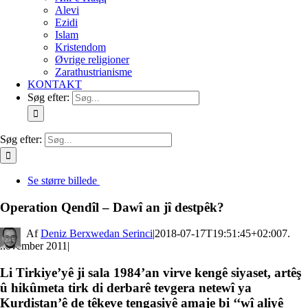
Alevi
Ezidi
Islam
Kristendom
Øvrige religioner
Zarathustrianisme
KONTAKT
Søg efter:
Søg efter:
Se større billede
Operation Qendîl – Dawî an jî destpêk?
By
Deniz Berxwedan Serinci
|
2018-07-17T19:51:45+02:00
7.
november 2011
|
Li Tirkiye’yê ji sala 1984’an virve kengê siyaset, artêş
û hikûmeta tirk di derbarê tevgera netewî ya
Kurdistan’ê de têkeve tengasiyê amaje bi ‘‘wî aliyê