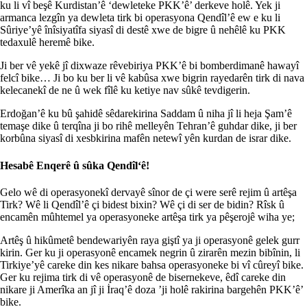
ku li vî beşê Kurdistan’ê ‘dewleteke PKK’ê’ derkeve holê. Yek ji
armanca lezgîn ya dewleta tirk bi operasyona Qendîl’ê ew e ku li
Sûriye’yê înîsiyatîfa siyasî di destê xwe de bigre û nehêlê ku PKK
tedaxulê heremê bike.
Ji ber vê yekê jî dixwaze rêvebiriya PKK’ê bi bomberdimanê hawayî
felcî bike… Ji bo ku ber li vê kabûsa xwe bigrin rayedarên tirk di nava
kelecanekî de ne û wek fîlê ku ketiye nav sûkê tevdigerin.
Erdoğan’ê ku bû şahidê sêdarekirina Saddam û niha jî li heja Şam’ê
temaşe dike û terqîna ji bo rihê melleyên Tehran’ê guhdar dike, ji ber
korbûna siyasî di xesbkirina mafên netewî yên kurdan de israr dike.
Hesabê Enqerê û sûka Qendîl‘ê!
Gelo wê di operasyonekî dervayê sînor de çi were serê rejim û artêşa
Tirk? Wê li Qendîl’ê çi bidest bixin? Wê çi di ser de bidin? Rîsk û
encamên mûhtemel ya operasyoneke artêşa tirk ya pêşerojê wiha ye;
Artêş û hikûmetê bendewariyên raya giştî ya ji operasyonê gelek gurr
kirin. Ger ku ji operasyonê encamek negrin û zirarên mezin bibînin, li
Tirkiye’yê careke din kes nikare bahsa operasyoneke bi vî cûreyî bike.
Ger ku rejima tirk di vê operasyonê de bisernekeve, êdî careke din
nikare ji Amerîka an jî ji İraq’ê doza ’ji holê rakirina bargehên PKK’ê’
bike.