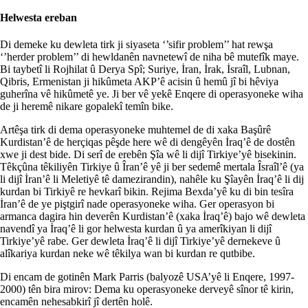
Helwesta ereban
Di demeke ku dewleta tirk ji siyaseta ‘’sifir problem’’ hat rewşa
‘’herder problem’’ di hewldanên navnetewî de niha bê mutefîk maye.
Bi taybetî li Rojhilat û Derya Spî; Suriye, İran, İrak, İsraîl, Lubnan,
Qibris, Ermenistan ji hikûmeta AKP’ê acisin û hemû jî bi hêviya
guherîna vê hikûmetê ye. Ji ber vê yekê Enqere di operasyoneke wiha
de ji heremê nikare gopalekî temîn bike.
Artêşa tirk di dema operasyoneke muhtemel de di xaka Başûrê
Kurdistan’ê de herçiqas pêşde here wê di dengêyên İraq’ê de dostên
xwe ji dest bide. Di serî de erebên Şîa wê li dijî Tirkiye’yê bisekinin.
Têkçûna têkiliyên Tirkiye û Îran’ê yê ji ber sedemê mertala Îsraîl’ê (ya
li dijî İran’ê li Meletiyê tê damezirandin), nahêle ku Şîayên İraq’ê li dij
kurdan bi Tirkiyê re hevkarî bikin. Rejima Bexda’yê ku di bin tesîra
İran’ê de ye piştgirî nade operasyoneke wiha. Ger operasyon bi
armanca dagira hin deverên Kurdistan’ê (xaka İraq’ê) bajo wê dewleta
navendî ya İraq’ê li gor helwesta kurdan û ya amerîkiyan li dijî
Tirkiye’yê rabe. Ger dewleta İraq’ê li dijî Tirkiye’yê dernekeve û
alîkariya kurdan neke wê têkilya wan bi kurdan re qutbibe.
Di encam de gotinên Mark Parris (balyozê USA’yê li Enqere, 1997-
2000) tên bira mirov: Dema ku operasyoneke derveyê sînor tê kirin,
encamên nehesabkirî jî dertên holê.