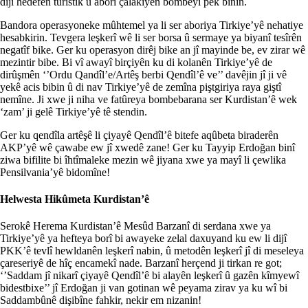
dijî hedefên tûrîstîk û aborî çalakiyên bombeyî pêk bînin.
Bandora operasyoneke mûhtemel ya li ser aboriya Tirkiye’yê nehatiye
hesabkirin. Tevgera leşkerî wê li ser borsa û sermaye ya biyanî tesîrên
negatîf bike. Ger ku operasyon dirêj bike an jî mayinde be, ev zirar wê
mezintir bibe. Bi vî awayî birçiyên ku di kolanên Tirkiye’yê de
dirûşmên ‘’Ordu Qandîl’e/Artêş berbi Qendîl’ê ve’’ davêjin jî ji vê
yekê acis bibin û di nav Tirkiye’yê de zemîna piştgiriya raya giştî
nemîne. Ji xwe ji niha ve fatûreya bombebarana ser Kurdistan’ê wek
‘zam’ ji gelê Tirkiye’yê tê stendin.
Ger ku qendîla artêşê li çiyayê Qendîl’ê bitefe aqûbeta biraderên
AKP’yê wê çawabe ew jî xwedê zane! Ger ku Tayyip Erdoğan binî
ziwa bifilite bi îhtîmaleke mezin wê jiyana xwe ya mayî li çewlika
Pensilvania’yê bidomîne!
Helwesta Hikûmeta Kurdistan’ê
Serokê Herema Kurdistan’ê Mesûd Barzanî di serdana xwe ya
Tirkiye’yê ya hefteya borî bi awayeke zelal daxuyand ku ew li dijî
PKK’ê tevlî hewldanên leşkerî nabin, û metodên leşkerî jî di meseleya
çareseriyê de hîç encamekî nade. Barzanî herçend ji tirkan re got;
‘’Saddam jî nikarî çiyayê Qendîl’ê bi alayên leşkerî û gazên kîmyewî
bidestbixe’’ jî Erdoğan ji van gotinan wê peyama zirav ya ku wî bi
Saddambûnê dişibîne fahkir, nekir em nizanin!