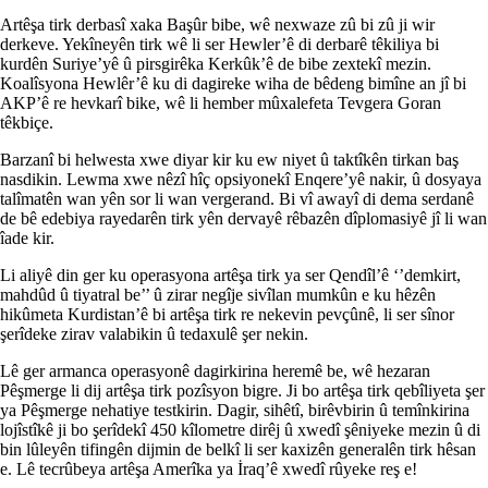
Artêşa tirk derbasî xaka Başûr bibe, wê nexwaze zû bi zû ji wir
derkeve. Yekîneyên tirk wê li ser Hewler’ê di derbarê têkiliya bi
kurdên Suriye’yê û pirsgirêka Kerkûk’ê de bibe zextekî mezin.
Koalîsyona Hewlêr’ê ku di dagireke wiha de bêdeng bimîne an jî bi
AKP’ê re hevkarî bike, wê li hember mûxalefeta Tevgera Goran
têkbiçe.
Barzanî bi helwesta xwe diyar kir ku ew niyet û taktîkên tirkan baş
nasdikin. Lewma xwe nêzî hîç opsiyonekî Enqere’yê nakir, û dosyaya
talîmatên wan yên sor li wan vergerand. Bi vî awayî di dema serdanê
de bê edebiya rayedarên tirk yên dervayê rêbazên dîplomasiyê jî li wan
îade kir.
Li aliyê din ger ku operasyona artêşa tirk ya ser Qendîl’ê ‘’demkirt,
mahdûd û tiyatral be’’ û zirar negîje sivîlan mumkûn e ku hêzên
hikûmeta Kurdistan’ê bi artêşa tirk re nekevin pevçûnê, li ser sînor
şerîdeke zirav valabikin û tedaxulê şer nekin.
Lê ger armanca operasyonê dagirkirina heremê be, wê hezaran
Pêşmerge li dij artêşa tirk pozîsyon bigre. Ji bo artêşa tirk qebîliyeta şer
ya Pêşmerge nehatiye testkirin. Dagir, sihêtî, birêvbirin û temînkirina
lojîstîkê ji bo şerîdekî 450 kîlometre dirêj û xwedî şêniyeke mezin û di
bin lûleyên tifingên dijmin de belkî li ser kaxizên generalên tirk hêsan
e. Lê tecrûbeya artêşa Amerîka ya İraq’ê xwedî rûyeke reş e!