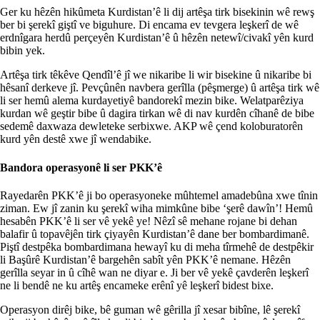
Ger ku hêzên hikûmeta Kurdistan’ê li dij artêşa tirk bisekinin wê rewş
ber bi şerekî giştî ve biguhure. Di encama ev tevgera leşkerî de wê
erdnîgara herdû perçeyên Kurdistan’ê û hêzên netewî/civakî yên kurd
bibin yek.
Artêşa tirk têkêve Qendîl’ê jî we nikaribe li wir bisekine û nikaribe bi
hêsanî derkeve jî. Pevçûnên navbera gerîlla (pêşmerge) û artêşa tirk wê
li ser hemû alema kurdayetiyê bandorekî mezin bike. Welatparêziya
kurdan wê geştir bibe û dagira tirkan wê di nav kurdên cîhanê de bibe
sedemê daxwaza dewleteke serbixwe. AKP wê çend koloburatorên
kurd yên destê xwe jî wendabike.
Bandora operasyonê li ser PKK’ê
Rayedarên PKK’ê ji bo operasyoneke mûhtemel amadebûna xwe tînin
ziman. Ew jî zanin ku şerekî wiha mimkûne bibe ‘şerê dawîn’! Hemû
hesabên PKK’ê li ser vê yekê ye! Nêzî sê mehane rojane bi dehan
balafir û topavêjên tirk çiyayên Kurdistan’ê dane ber bombardimanê.
Piştî destpêka bombardimana hewayî ku di meha tîrmehê de destpêkir
li Başûrê Kurdistan’ê bargehên sabît yên PKK’ê nemane. Hêzên
gerîlla seyar in û cîhê wan ne diyar e. Ji ber vê yekê çavderên leşkerî
ne li bendê ne ku artêş encameke erênî yê leşkerî bidest bixe.
Operasyon dirêj bike, bê guman wê gêrilla jî xesar bibîne, lê şerekî