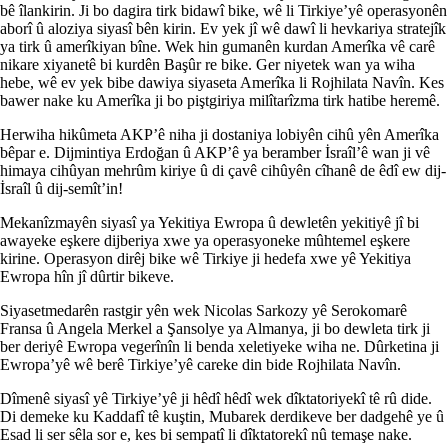
bê îlankirin. Ji bo dagira tirk bidawî bike, wê li Tirkiye’yê operasyonên
aborî û aloziya siyasî bên kirin. Ev yek jî wê dawî li hevkariya stratejîk
ya tirk û amerîkiyan bîne. Wek hin gumanên kurdan Amerîka vê carê
nikare xiyanetê bi kurdên Başûr re bike. Ger niyetek wan ya wiha
hebe, wê ev yek bibe dawiya siyaseta Amerîka li Rojhilata Navîn. Kes
bawer nake ku Amerîka ji bo piştgiriya milîtarîzma tirk hatibe heremê.
Herwiha hikûmeta AKP’ê niha ji dostaniya lobiyên cihû yên Amerîka
bêpar e. Dijmintiya Erdoğan û AKP’ê ya beramber İsraîl’ê wan ji vê
himaya cihûyan mehrûm kiriye û di çavê cihûyên cîhanê de êdî ew dij-
İsraîl û dij-semît’in!
Mekanîzmayên siyasî ya Yekitiya Ewropa û dewletên yekitiyê jî bi
awayeke eşkere dijberiya xwe ya operasyoneke mûhtemel eşkere
kirine. Operasyon dirêj bike wê Tirkiye ji hedefa xwe yê Yekitiya
Ewropa hîn jî dûrtir bikeve.
Siyasetmedarên rastgir yên wek Nicolas Sarkozy yê Serokomarê
Fransa û Angela Merkel a Şansolye ya Almanya, ji bo dewleta tirk ji
ber deriyê Ewropa vegerînîn li benda xeletiyeke wiha ne. Dûrketina ji
Ewropa’yê wê berê Tirkiye’yê careke din bide Rojhilata Navîn.
Dîmenê siyasî yê Tirkiye’yê ji hêdî hêdî wek dîktatoriyekî tê rû dide.
Di demeke ku Kaddafî tê kuştin, Mubarek derdikeve ber dadgehê ye û
Esad li ser sêla sor e, kes bi sempatî li dîktatorekî nû temaşe nake.