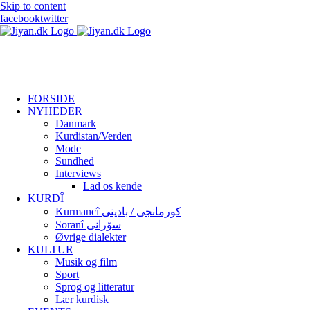
Skip to content
facebook
twitter
FORSIDE
NYHEDER
Danmark
Kurdistan/Verden
Mode
Sundhed
Interviews
Lad os kende
KURDÎ
Kurmancî کورمانجی / بادینی
Soranî سۆرانی
Øvrige dialekter
KULTUR
Musik og film
Sport
Sprog og litteratur
Lær kurdisk