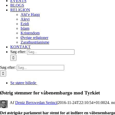
EVENTS
BLOGS
RELIGION
Ahl’e Haqq
Alevi
Ezidi
Islam
Kristendom
Øvrige religioner
Zarathustrianisme
KONTAKT
Søg efter:
Søg efter:
Se større billede
Østrig stemmer for våbenembargo mod Tyrkiet
By
Deniz Berxwedan Serinci
|
2016-11-24T22:10:54+01:00
24. n
Det østrigske parlament har stemt for at indføre en våbenembarg