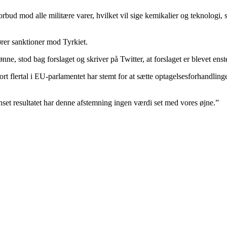
orbud mod alle militære varer, hvilket vil sige kemikalier og teknologi, 
fører sanktioner mod Tyrkiet.
ne, stod bag forslaget og skriver på Twitter, at forslaget er blevet ens
t flertal i EU-parlamentet har stemt for at sætte optagelsesforhandling
set resultatet har denne afstemning ingen værdi set med vores øjne.”