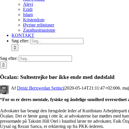
Alevi
Ezidi
Islam
Kristendom
Øvrige religioner
Zarathustrianisme
KONTAKT
Søg efter:
Søg efter:
Öcalan: Sultestrejke bør ikke ende med dødsfald
By
Deniz Berxwedan Serinci
|
2020-05-14T21:11:47+02:00
6. ma
“For os er deres mentale, fysiske og åndelige sundhed overordnet a
Advokater har besøgt den fængslede leder af Kurdistans Arbejderpart
Öcalan. Det er første gang i otte år, at advokaterne har mødtes med ha
pressemøde på Taksim Hill Otel i Istanbul læste tre advokater, Faik Ö
Uysal og Rezan Sarıca, er erklæring op fra PKK-lederen.