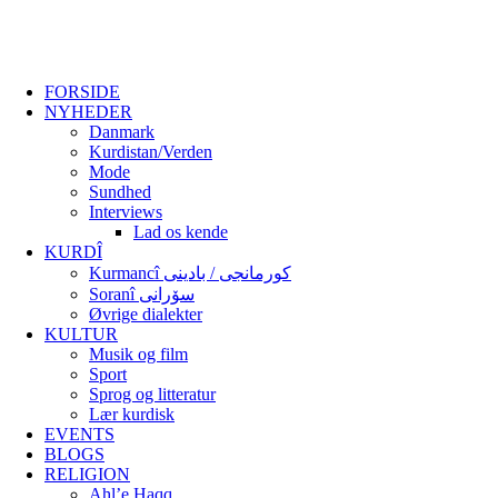
FORSIDE
NYHEDER
Danmark
Kurdistan/Verden
Mode
Sundhed
Interviews
Lad os kende
KURDÎ
Kurmancî کورمانجی / بادینی
Soranî سۆرانی
Øvrige dialekter
KULTUR
Musik og film
Sport
Sprog og litteratur
Lær kurdisk
EVENTS
BLOGS
RELIGION
Ahl’e Haqq