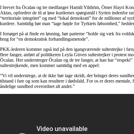
I brevet fra Öcalan og tre medfanger Hamili Yildirim, Ömer Hayri Kon
Aktas, opfordrer de til at løse kurdernes spørgsmål i Syrien indenfor r
“territoriale integritet” og med “lokal demokrati” for de millioner af syr
kurdere. Samtidig bør man “tage højde for Tyrkiets følsomhed,” hedder 
I forsøget på at finde en løsning, bør parterne “holde sig væk fra volds
brug for “en demokratisk forhandlingsmetode”.
PKK-lederen kommer også ind på den igangværende sultestrejke i fæn
flere fanger, anført af politikeren Leyla Güven sultestrejker i protest mo
Öcalan. Her understreger Öcalan og de tre fanger, at han har “respekt” 
sultestrejkende, men kommer samtidig med en appel:
“Vi vil understrege, at de ikke bør tage skridt, der bringer deres sund
tilstand i fare og som kan resultere i dødsfald. For os er deres mentale, 
åndelige sundhed overordnet alt andet.”