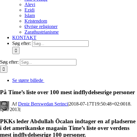
Alevi
Ezidi
Islam
Kristendom
Øvrige religioner
Zarathustrianisme
KONTAKT
Søg efter:
Søg efter:
Se større billede
På Time’s liste over 100 mest indflydelsesrige personer
By
Deniz Berxwedan Serinci
|
2018-07-17T19:50:48+02:00
18.
april 2013
|
PKKs leder Abdullah Öcalan indtager en af pladserne
i det amerikanske magasin Time’s liste over verdens
mest indflydelsesrige 100 personer.