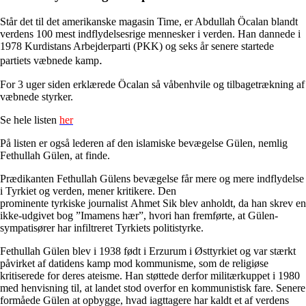
Står det til det amerikanske magasin Time, er Abdullah Öcalan blandt
verdens 100 mest indflydelsesrige mennesker i verden. Han dannede i
1978 Kurdistans Arbejderparti (PKK) og seks år senere startede
.
partiets væbnede kamp
For 3 uger siden erklærede Öcalan så våbenhvile og tilbagetrækning af
væbnede styrker.
Se hele listen
her
På listen er også lederen af den islamiske bevægelse Gülen, nemlig
Fethullah Gülen, at finde.
Prædikanten Fethullah Gülens bevægelse får mere og mere indflydelse
i Tyrkiet og verden, mener kritikere. Den
prominente tyrkiske journalist Ahmet Sik blev anholdt, da han skrev en
ikke-udgivet bog ”Imamens hær”, hvori han fremførte, at Gülen-
sympatisører har infiltreret Tyrkiets politistyrke.
Fethullah Gülen blev i 1938 født i Erzurum i Østtyrkiet og var stærkt
påvirket af datidens kamp mod kommunisme, som de religiøse
kritiserede for deres ateisme. Han støttede derfor militærkuppet i 1980
med henvisning til, at landet stod overfor en kommunistisk fare. Senere
formåede Gülen at opbygge, hvad iagttagere har kaldt et af verdens