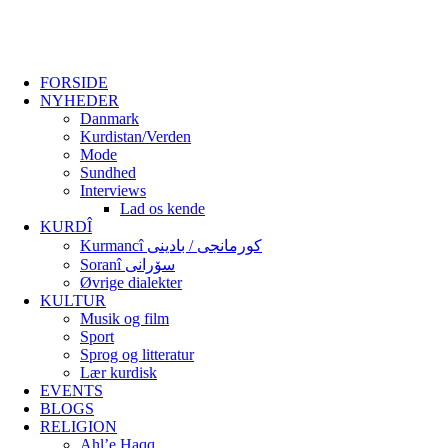
FORSIDE
NYHEDER
Danmark
Kurdistan/Verden
Mode
Sundhed
Interviews
Lad os kende
KURDÎ
Kurmancî کورمانجی / بادینی
Soranî سۆرانی
Øvrige dialekter
KULTUR
Musik og film
Sport
Sprog og litteratur
Lær kurdisk
EVENTS
BLOGS
RELIGION
Ahl’e Haqq