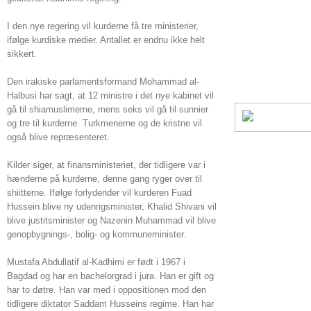
I den nye regering vil kurderne få tre ministerier,
ifølge kurdiske medier. Antallet er endnu ikke helt
sikkert.
Den irakiske parlamentsformand Mohammad al-
Halbusi har sagt, at 12 ministre i det nye kabinet vil
gå til shiamuslimerne, mens seks vil gå til sunnier
og tre til kurderne. Turkmenerne og de kristne vil
også blive repræsenteret.
Kilder siger, at finansministeriet, der tidligere var i
hænderne på kurderne, denne gang ryger over til
shiitterne. Ifølge forlydender vil kurderen Fuad
Hussein blive ny udenrigsminister, Khalid Shivani vil
blive justitsminister og Nazenin Muhammad vil blive
genopbygnings-, bolig- og kommuneminister.
Mustafa Abdullatif al-Kadhimi er født i 1967 i
Bagdad og har en bachelorgrad i jura. Han er gift og
har to døtre. Han var med i oppositionen mod den
tidligere diktator Saddam Husseins regime. Han har