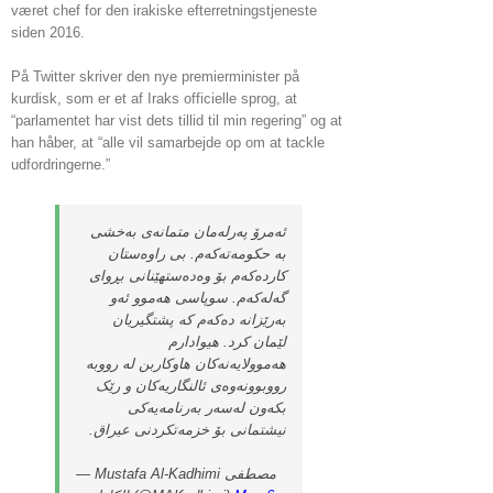
været chef for den irakiske efterretningstjeneste
siden 2016.
På Twitter skriver den nye premierminister på
kurdisk, som er et af Iraks officielle sprog, at
“parlamentet har vist dets tillid til min regering” og at
han håber, at “alle vil samarbejde op om at tackle
udfordringerne.”
ئەمرۆ پەرلەمان متمانەى بەخشى
بە حکومەتەکەم. بی راوەستان
کاردەکەم بۆ وەدەستهێنانى بڕواى
گەلەکەم. سوپاسى هەموو ئەو
بەرێزانە دەکەم کە پشتگیریان
لێمان کرد. هیوادارم
هەموولایەنەکان هاوکاربن لە رووبە
رووبوونەوەى ئالنگاریەکان و رێک
بکەون لەسەر بەرنامەیەکى
نیشتمانى بۆ خزمەتکردنى عیراق.
— Mustafa Al-Kadhimi مصطفى