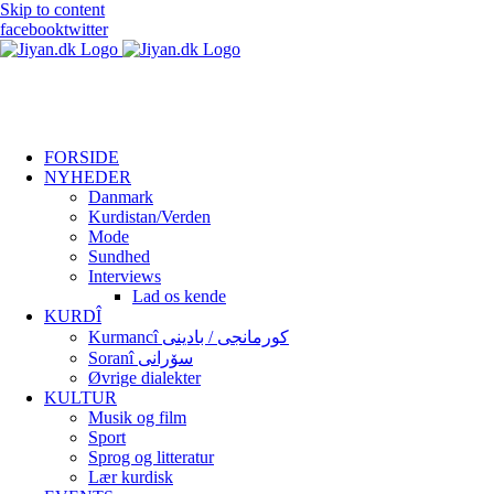
Skip to content
facebook
twitter
FORSIDE
NYHEDER
Danmark
Kurdistan/Verden
Mode
Sundhed
Interviews
Lad os kende
KURDÎ
Kurmancî کورمانجی / بادینی
Soranî سۆرانی
Øvrige dialekter
KULTUR
Musik og film
Sport
Sprog og litteratur
Lær kurdisk