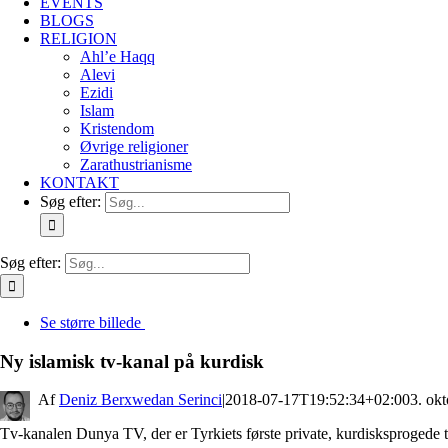
EVENTS
BLOGS
RELIGION
Ahl’e Haqq
Alevi
Ezidi
Islam
Kristendom
Øvrige religioner
Zarathustrianisme
KONTAKT
Søg efter:
Søg efter:
Se større billede
Ny islamisk tv-kanal på kurdisk
By
Deniz Berxwedan Serinci
|
2018-07-17T19:52:34+02:00
3. ok
Tv-kanalen Dunya TV, der er Tyrkiets første private, kurdisksprogede tv-