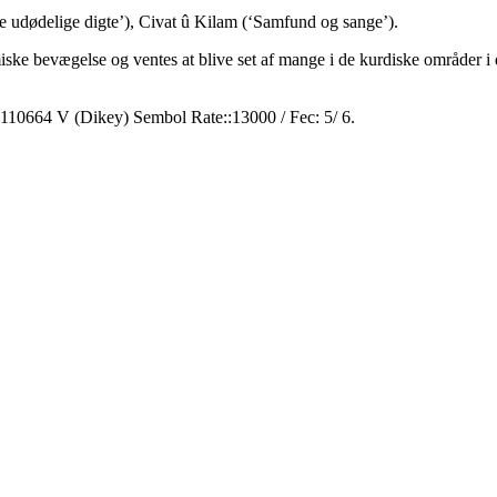
udødelige digte’), Civat û Kilam (‘Samfund og sange’).
ke bevægelse og ventes at blive set af mange i de kurdiske områder i d
110664 V (Dikey) Sembol Rate::13000 / Fec: 5/ 6.