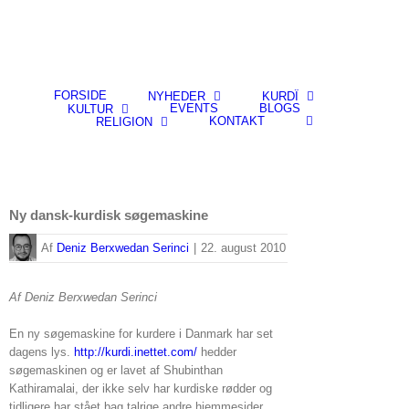
FORSIDE
NYHEDER
KURDÎ
EVENTS
BLOGS
KULTUR
KONTAKT
RELIGION
Ny dansk-kurdisk søgemaskine
By
Deniz Berxwedan Serinci
|
22. august 2010
Af Deniz Berxwedan Serinci
En ny søgemaskine for kurdere i Danmark har set
dagens lys.
http://kurdi.inettet.com/
hedder
søgemaskinen og er lavet af Shubinthan
Kathiramalai, der ikke selv har kurdiske rødder og
tidligere har stået bag talrige andre hjemmesider.