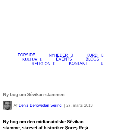
FORSIDE
NYHEDER
KURDÎ
EVENTS
BLOGS
KULTUR
KONTAKT
RELIGION
Ny bog om Sêvikan-stammen
By
Deniz Berxwedan Serinci
|
27. marts 2013
Ny bog om den midtanatolske Sêvikan-
stamme, skrevet af historiker
Şoreş Reşî
.