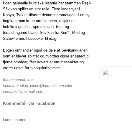
I den generelle kurdiske historie har stammen Reşî-
Sêvikan spillet en stor rolle. Flere landsbyer i
Konya, Tyrkiet tilhører denne stamme/klan. I en ny
bog kan man læse om historien, religionen,
befolkningstallet, spredningen, tøjet og
forandringerne blandt Sêvikan fra Xorrî-, Med og
Safewî’ernes tidsepoker til idag.
Bogen omhandler også de dele af Sêvikan-klanen,
som er blevet splittet og hvordan disse er spredt til
fjerne områder, fået advarsler om massakrer og
været udsat for tvangsforflyttelse.
Interesserede kan
kontakte: silan_bicen@hotmail.com eller
soresresi@hotmail.com
Kommentér via Facebook
kommentarer