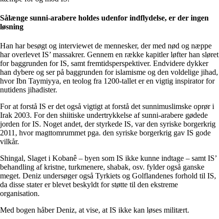
Sålænge sunni-arabere holdes udenfor indflydelse, er der ingen
løsning
Han har besøgt og interviewet de mennesker, der med nød og næppe
har overlevet IS’ massakrer. Gennem en række kapitler løfter han sløret
for baggrunden for IS, samt fremtidsperspektiver. Endvidere dykker
han dybere og ser på baggrunden for islamisme og den voldelige jihad,
hvor Ibn Taymiyya, en teolog fra 1200-tallet er en vigtig inspirator for
nutidens jihadister.
For at forstå IS er det også vigtigt at forstå det sunnimuslimske oprør i
Irak 2003. For den shiitiske undertrykkelse af sunni-arabere gødede
jorden for IS. Noget andet, der styrkede IS, var den syriske borgerkrig
2011, hvor magttomrummet pga. den syriske borgerkrig gav IS gode
vilkår.
Shingal, Slaget i Kobanê – byen som IS ikke kunne indtage – samt IS’
behandling af kristne, turkmenere, shabak, osv. fylder også ganske
meget. Deniz undersøger også Tyrkiets og Golflandenes forhold til IS,
da disse stater er blevet beskyldt for støtte til den ekstreme
organisation.
Med bogen håber Deniz, at vise, at IS ikke kan løses militært.