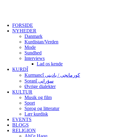
FORSIDE
NYHEDER
Danmark
Kurdistan/Verden
Mode
Sundhed
Interviews
Lad os kende
KURDÎ
Kurmancî کورمانجی / بادینی
Soranî سۆرانی
Øvrige dialekter
KULTUR
Musik og film
Sport
Sprog og litteratur
Lær kurdisk
EVENTS
BLOGS
RELIGION
Ahl’e Haqq