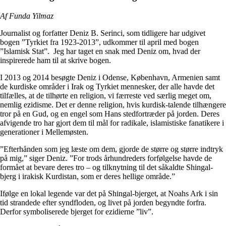
Af Funda Yilmaz
Journalist og forfatter Deniz B. Serinci, som tidligere har udgivet
bogen ”Tyrkiet fra 1923-2013”, udkommer til april med bogen
”Islamisk Stat”. Jeg har taget en snak med Deniz om, hvad der
inspirerede ham til at skrive bogen.
I 2013 og 2014 besøgte Deniz i Odense, København, Armenien samt
de kurdiske områder i Irak og Tyrkiet mennesker, der alle havde det
tilfælles, at de tilhørte en religion, vi færreste ved særlig meget om,
nemlig ezidisme. Det er denne religion, hvis kurdisk-talende tilhængere
tror på en Gud, og en engel som Hans stedfortræder på jorden. Deres
afvigende tro har gjort dem til mål for radikale, islamistiske fanatikere i
generationer i Mellemøsten.
”Efterhånden som jeg læste om dem, gjorde de større og større indtryk
på mig,” siger Deniz. ”For trods århundreders forfølgelse havde de
formået at bevare deres tro – og tilknytning til det såkaldte Shingal-
bjerg i irakisk Kurdistan, som er deres hellige område.”
Ifølge en lokal legende var det på Shingal-bjerget, at Noahs Ark i sin
tid strandede efter syndfloden, og livet på jorden begyndte forfra.
Derfor symboliserede bjerget for ezidierne ”liv”.