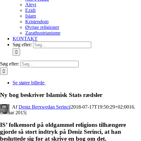
Alevi
Ezidi
Islam
Kristendom
Øvrige religioner
Zarathustrianisme
KONTAKT
Søg efter:
Søg efter:
Se større billede
Ny bog beskriver Islamisk Stats rædsler
By
Deniz Berxwedan Serinci
|
2018-07-17T19:50:29+02:00
16.
februar 2015
|
IS’ folkemord på oldgammel religions tilhængere
gjorde så stort indtryk på Deniz Serinci, at han
besluttede sig for at skrive en bog om det.