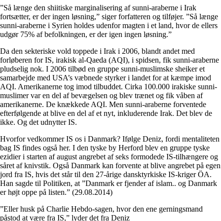
”Så længe den shiitiske marginalisering af sunni-araberne i Irak
fortsætter, er der ingen løsning,” siger forfatteren og tilføjer. ”Så længe
sunni-araberne i Syrien holdes udenfor magten i et land, hvor de ellers
udgør 75% af befolkningen, er der igen ingen løsning.”
Da den sekteriske vold toppede i Irak i 2006, blandt andet med
forløberen for IS, irakisk al-Qaeda (AQI), i spidsen, fik sunni-araberne
pludselig nok. I 2006 tilbød en gruppe sunni-muslimske sheiker et
samarbejde med USA’s væbnede styrker i landet for at kæmpe imod
AQI. Amerikanerne tog imod tilbuddet. Cirka 100.000 irakiske sunni-
muslimer var en del af bevægelsen og blev trænet og fik våben af
amerikanerne. De knækkede AQI. Men sunni-araberne forventede
efterfølgende at blive en del af et nyt, inkluderende Irak. Det blev de
ikke. Og det udnytter IS.
Hvorfor vedkommer IS os i Danmark? Ifølge Deniz, fordi mentaliteten
bag IS findes også her. I den tyske by Herford blev en gruppe tyske
ezidier i starten af august angrebet af seks formodede IS-tilhængere og
såret af knivstik. Også Danmark kan forvente at blive angrebet på egen
jord fra IS, hvis det står til den 27-årige dansktyrkiske IS-kriger ÖA.
Han sagde til Politiken, at ”Danmark er fjender af islam.. og Danmark
er højt oppe på listen.” (29.08.2014)
”Eller husk på Charlie Hebdo-sagen, hvor den ene gerningsmand
påstod at være fra IS,” lyder det fra Deniz