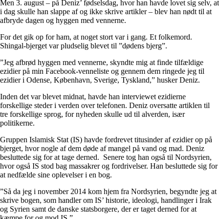
Men 3. august – på Deniz’ fødselsdag, hvor han havde lovet sig selv, at
i dag skulle han slappe af og ikke skrive artikler – blev han nødt til at
afbryde dagen og hyggen med vennerne.
For det gik op for ham, at noget stort var i gang. Et folkemord.
Shingal-bjerget var pludselig blevet til ”dødens bjerg”.
”Jeg afbrød hyggen med vennerne, skyndte mig at finde tilfældige
ezidier på min Facebook-venneliste og gennem dem ringede jeg til
ezidier i Odense, København, Sverige, Tyskland,” husker Deniz.
Inden det var blevet midnat, havde han interviewet ezidierne
forskellige steder i verden over telefonen. Deniz oversatte artiklen til
tre forskellige sprog, for nyheden skulle ud til alverden, især
politikerne.
Gruppen Islamisk Stat (IS) havde fordrevet titusinder af ezidier op på
bjerget, hvor nogle af dem døde af mangel på vand og mad. Deniz
besluttede sig for at tage derned. Senere tog han også til Nordsyrien,
hvor også IS stod bag massakrer og fordrivelser. Han besluttede sig for
at nedfælde sine oplevelser i en bog.
”Så da jeg i november 2014 kom hjem fra Nordsyrien, begyndte jeg at
skrive bogen, som handler om IS’ historie, ideologi, handlinger i Irak
og Syrien samt de danske statsborgere, der er taget derned for at
kæmpe for og mod IS.”