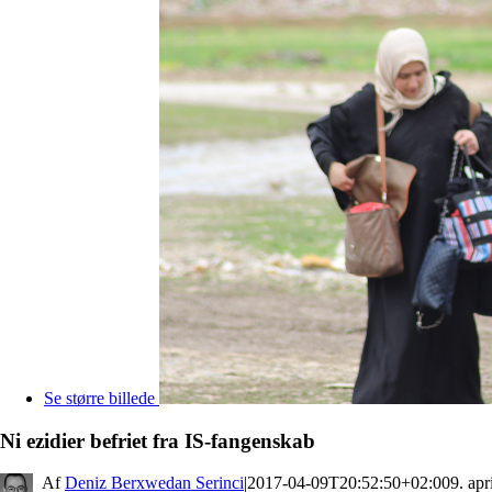
Se større billede
Ni ezidier befriet fra IS-fangenskab
By
Deniz Berxwedan Serinci
|
2017-04-09T20:52:50+02:00
9. apr