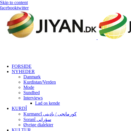
Skip to content
facebook
twitter
FORSIDE
NYHEDER
Danmark
Kurdistan/Verden
Mode
Sundhed
Interviews
Lad os kende
KURDÎ
Kurmancî کورمانجی / بادینی
Soranî سۆرانی
Øvrige dialekter
KULTUR