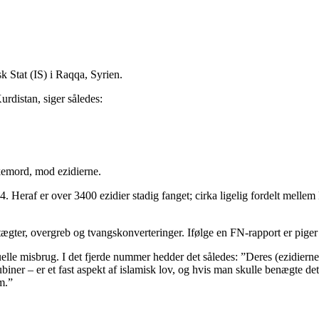
k Stat (IS) i Raqqa, Syrien.
rdistan, siger således:
lkemord, mod ezidierne.
014. Heraf er over 3400 ezidier stadig fanget; cirka ligelig fordelt me
ter, overgreb og tvangskonverteringer. Ifølge en FN-rapport er piger ned
le misbrug. I det fjerde nummer hedder det således: ”Deres (ezidierne
ner – er et fast aspekt af islamisk lov, og hvis man skulle benægte dette 
m.”