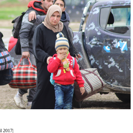
il 2017
|