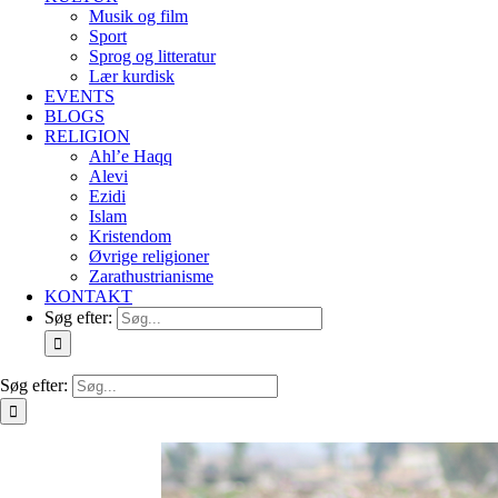
Musik og film
Sport
Sprog og litteratur
Lær kurdisk
EVENTS
BLOGS
RELIGION
Ahl’e Haqq
Alevi
Ezidi
Islam
Kristendom
Øvrige religioner
Zarathustrianisme
KONTAKT
Søg efter:
Søg efter: