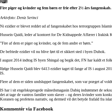
Fire piger og kvinder og fem børn er frie efter 2½ års fangenskab.
Arkivfoto: Deniz Serinci
Ni ezidier er blevet reddet ud af fangenskabet hos terrorgruppen Islamis
Hussein Qaidi, leder af kontoret for De Kidnappede Affærer i Irakisk Ku
”Fire af dem er piger og kvinder, og de fem andre er børn.”
De befriede ezidier vil nu blive ført til et sikkert sted i byen Duhok.
I august 2014 indtog IS byen Shingal og begik det, FN har kaldt et fo
Ifølge Hussein Qaidi blev 6413 ezidier taget til fange af IS i august 2
IS.
Flere af dem er siden undsluppet fangenskabet, som var præget af voldtæg
IS har i sit engelsksprogede månedsmagasin Dabiq indrømmet de seksuel
det at tage de vantros familier som slaver – og deres kvinder som konkubi
Koranen og profetens narrativ, og dermed vil det betyde frafald fra isla
Kommentér via Facebook