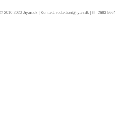
© 2010-2020 Jiyan.dk | Kontakt: redaktion@jiyan.dk | tlf. 2683 5664
facebook
twitter