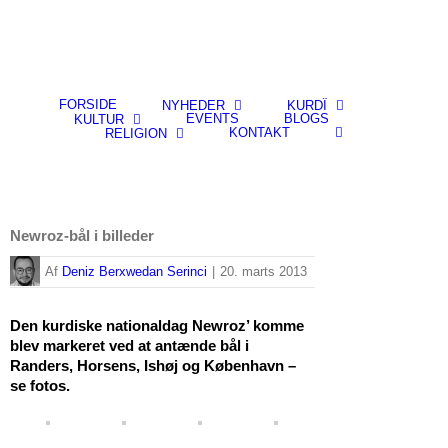
FORSIDE
NYHEDER
KURDÎ
EVENTS
BLOGS
KULTUR
KONTAKT
RELIGION
Newroz-bål i billeder
By
Deniz Berxwedan Serinci
|
20. marts 2013
Den kurdiske nationaldag Newroz’ komme
blev markeret ved at antænde bål i
Randers, Horsens, Ishøj og København –
se fotos.