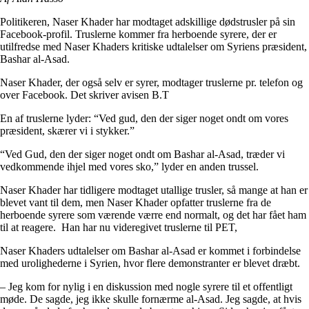
Politikeren, Naser Khader har modtaget adskillige dødstrusler på sin
Facebook-profil. Truslerne kommer fra herboende syrere, der er
utilfredse med Naser Khaders kritiske udtalelser om Syriens præsident,
Bashar al-Asad.
Naser Khader, der også selv er syrer, modtager truslerne pr. telefon og
over Facebook. Det skriver avisen B.T
En af truslerne lyder: “Ved gud, den der siger noget ondt om vores
præsident, skærer vi i stykker.”
“Ved Gud, den der siger noget ondt om Bashar al-Asad, træder vi
vedkommende ihjel med vores sko,” lyder en anden trussel.
Naser Khader har tidligere modtaget utallige trusler, så mange at han er
blevet vant til dem, men Naser Khader opfatter truslerne fra de
herboende syrere som værende værre end normalt, og det har fået ham
til at reagere. Han har nu videregivet truslerne til PET,
Naser Khaders udtalelser om Bashar al-Asad er kommet i forbindelse
med urolighederne i Syrien, hvor flere demonstranter er blevet dræbt.
– Jeg kom for nylig i en diskussion med nogle syrere til et offentligt
møde. De sagde, jeg ikke skulle fornærme al-Asad. Jeg sagde, at hvis