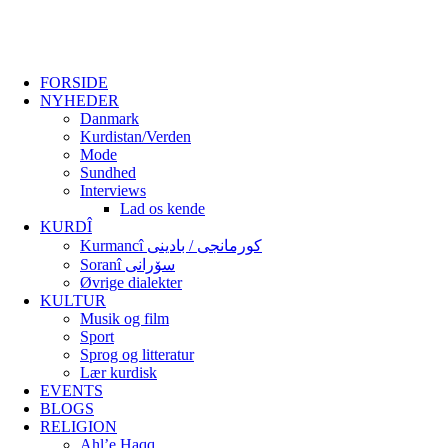
FORSIDE
NYHEDER
Danmark
Kurdistan/Verden
Mode
Sundhed
Interviews
Lad os kende
KURDÎ
Kurmancî کورمانجی / بادینی
Soranî سۆرانی
Øvrige dialekter
KULTUR
Musik og film
Sport
Sprog og litteratur
Lær kurdisk
EVENTS
BLOGS
RELIGION
Ahl’e Haqq