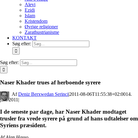
Alevi
Ezidi
Islam
Kristendom
Øvrige religioner
Zarathustrianisme
KONTAKT
Søg efter:
Søg efter:
Naser Khader trues af herboende syrere
By
Deniz Berxwedan Serinci
|
2011-08-06T11:55:38+02:00
14.
juni 2011
|
I de seneste par dage, har Naser Khader modtaget
trusler fra vrede syrere på grund af hans udtalelser om
Syriens præsident.
Af Alan Hasso