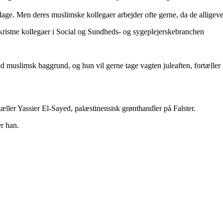
age. Men deres muslimske kollegaer arbejder ofte gerne, da de alligevel 
s kristne kollegaer i Social og Sundheds- og sygeplejerskebranchen
med muslimsk baggrund, og hun vil gerne tage vagten juleaften, fortæller
rtæller Yassier El-Sayed, palæstinensisk grønthandler på Falster.
er han.