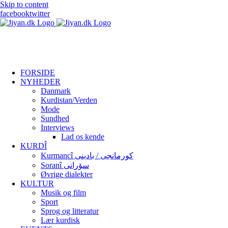
Skip to content
facebook
twitter
FORSIDE
NYHEDER
Danmark
Kurdistan/Verden
Mode
Sundhed
Interviews
Lad os kende
KURDÎ
Kurmancî کورمانجی / بادینی
Soranî سۆرانی
Øvrige dialekter
KULTUR
Musik og film
Sport
Sprog og litteratur
Lær kurdisk