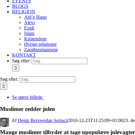
EVENTS
BLOGS
RELIGION
Ahl’e Haqq
Alevi
Ezidi
Islam
Kristendom
Øvrige religioner
Zarathustrianisme
KONTAKT
Søg efter:
Søg efter:
Se større billede
Muslimer redder julen
By
Deniz Berxwedan Serinci
|
2010-12-23T11:25:09+01:00
23. d
Mange muslimer tilbyder at tage upopulære julevagter