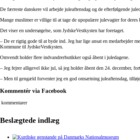
De færreste danskere vil arbejde juleaftensdag og de efterfølgende juled
Mange muslimer er villige til at tage de upopulære julevagter for dere
Det viser en undersøgelse, som JydskeVestkysten har foretaget.
– De er rigtig gode til at byde ind. Jeg har lige ansat en medarbejder 
Kommune til JydskeVestkysten.
Omvendt holder flere indvandrerbutikker også åbent i juledagene.
– Jeg fejrer alligevel ikke jul, så jeg holder åbent den 24. december, fo
– Men til gengæld forventer jeg en god omsætning juleaftensdag, tilføj
Kommentér via Facebook
kommentarer
Beslægtede indlæg