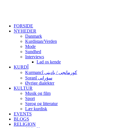
FORSIDE
NYHEDER
Danmark
Kurdistan/Verden
Mode
Sundhed
Interviews
Lad os kende
KURDÎ
Kurmancî کورمانجی / بادینی
Soranî سۆرانی
Øvrige dialekter
KULTUR
Musik og film
Sport
Sprog og litteratur
Lær kurdisk
EVENTS
BLOGS
RELIGION