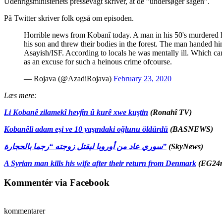
Udenrigsministeriets pressevagt skriver, at de ”undersøger sagen”.
På Twitter skriver folk også om episoden.
Horrible news from Kobanî today. A man in his 50's murdered 
his son and threw their bodies in the forest. The man handed hi
Asayish/ISF. According to locals he was mentally ill. Which ca
as an excuse for such a heinous crime ofcourse.
— Rojava (@AzadiRojava)
February 23, 2020
Læs mere:
Li Kobanê zilamekî hevjîn û kurê xwe kuştin
(Ronahî TV)
Kobanêli adam eşi ve 10 yaşındaki oğlunu öldürdü
(BASNEWS)
سوري عاد من أوروبا ليقتل زوجته “رجما بالحجارة”
(SkyNews)
A Syrian man kills his wife after their return from Denmark
(EG24n
Kommentér via Facebook
kommentarer