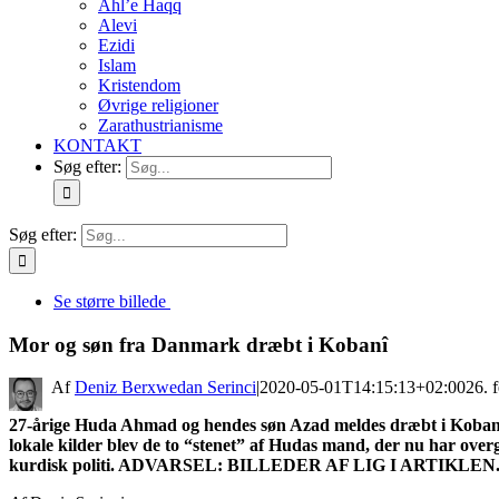
Ahl’e Haqq
Alevi
Ezidi
Islam
Kristendom
Øvrige religioner
Zarathustrianisme
KONTAKT
Søg efter:
Søg efter:
Se større billede
Mor og søn fra Danmark dræbt i Kobanî
By
Deniz Berxwedan Serinci
|
2020-05-01T14:15:13+02:00
26. 
27-årige Huda Ahmad og hendes søn Azad meldes dræbt i Kobanî 
lokale kilder blev de to “stenet” af Hudas mand, der nu har overgi
kurdisk politi. ADVARSEL: BILLEDER AF LIG I ARTIKLEN