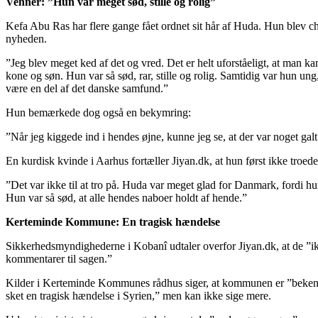
Venner: ”Hun var meget sød, stille og rolig”
Kefa Abu Ras har flere gange fået ordnet sit hår af Huda. Hun blev ch
nyheden.
”Jeg blev meget ked af det og vred. Det er helt uforståeligt, at man ka
kone og søn. Hun var så sød, rar, stille og rolig. Samtidig var hun ung,
være en del af det danske samfund.”
Hun bemærkede dog også en bekymring:
”Når jeg kiggede ind i hendes øjne, kunne jeg se, at der var noget galt
En kurdisk kvinde i Aarhus fortæller Jiyan.dk, at hun først ikke troed
”Det var ikke til at tro på. Huda var meget glad for Danmark, fordi hun
Hun var så sød, at alle hendes naboer holdt af hende.”
Kerteminde Kommune: En tragisk hændelse
Sikkerhedsmyndighederne i Kobanî udtaler overfor Jiyan.dk, at de ”i
kommentarer til sagen.”
Kilder i Kerteminde Kommunes rådhus siger, at kommunen er ”bekend
sket en tragisk hændelse i Syrien,” men kan ikke sige mere.