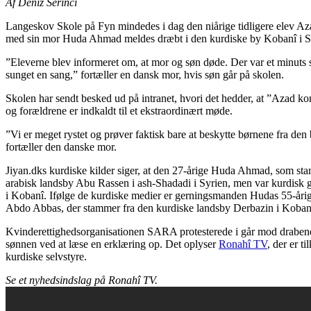
Af Deniz Serinci
Langeskov Skole på Fyn mindedes i dag den niårige tidligere elev A
med sin mor Huda Ahmad meldes dræbt i den kurdiske by Kobanî i S
”Eleverne blev informeret om, at mor og søn døde. Der var et minuts s
sunget en sang,” fortæller en dansk mor, hvis søn går på skolen.
Skolen har sendt besked ud på intranet, hvori det hedder, at ”Azad k
og forældrene er indkaldt til et ekstraordinært møde.
”Vi er meget rystet og prøver faktisk bare at beskytte børnene fra den
fortæller den danske mor.
Jiyan.dks kurdiske kilder siger, at den 27-årige Huda Ahmad, som st
arabisk landsby Abu Rassen i ash-Shadadi i Syrien, men var kurdisk gi
i Kobanî. Ifølge de kurdiske medier er gerningsmanden Hudas 55-år
Abdo Abbas, der stammer fra den kurdiske landsby Derbazin i Koban
Kvinderettighedsorganisationen SARA protesterede i går mod draben
sønnen ved at læse en erklæring op. Det oplyser
Ronahî TV
, der er ti
kurdiske selvstyre.
Se et nyhedsindslag på Ronahî TV.