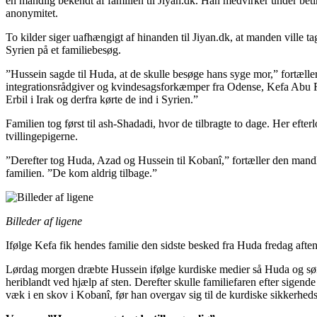
en mandlig bekendt af familien til Jiyan.dk. Han medvirker under beti
anonymitet.
To kilder siger uafhængigt af hinanden til Jiyan.dk, at manden ville tag
Syrien på et familiebesøg.
”Hussein sagde til Huda, at de skulle besøge hans syge mor,” fortælle
integrationsrådgiver og kvindesagsforkæmper fra Odense, Kefa Abu Ra
Erbil i Irak og derfra kørte de ind i Syrien.”
Familien tog først til ash-Shadadi, hvor de tilbragte to dage. Her efter
tvillingepigerne.
”Derefter tog Huda, Azad og Hussein til Kobanî,” fortæller den mand
familien. ”De kom aldrig tilbage.”
Billeder af ligene
Ifølge Kefa fik hendes familie den sidste besked fra Huda fredag aften
Lørdag morgen dræbte Hussein ifølge kurdiske medier så Huda og s
heriblandt ved hjælp af sten. Derefter skulle familiefaren efter sigend
væk i en skov i Kobanî, før han overgav sig til de kurdiske sikkerheds