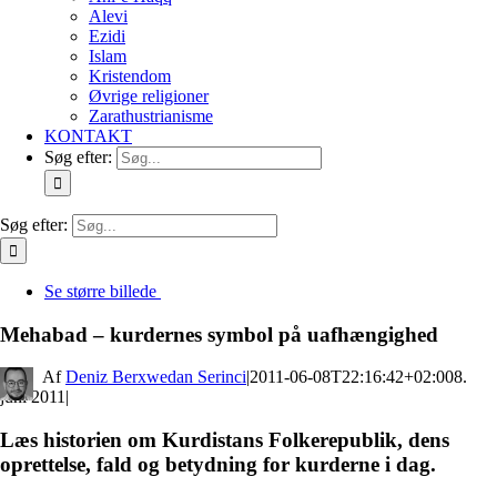
Alevi
Ezidi
Islam
Kristendom
Øvrige religioner
Zarathustrianisme
KONTAKT
Søg efter:
Søg efter:
Se større billede
Mehabad – kurdernes symbol på uafhængighed
By
Deniz Berxwedan Serinci
|
2011-06-08T22:16:42+02:00
8.
juni 2011
|
Læs historien om Kurdistans Folkerepublik, dens
oprettelse, fald og betydning for kurderne i dag.