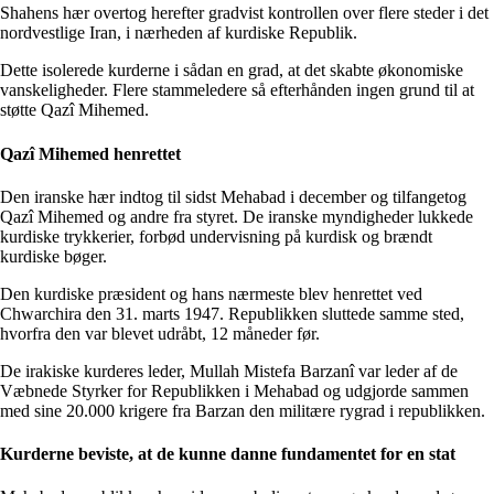
Shahens hær overtog herefter gradvist kontrollen over flere steder i det
nordvestlige Iran, i nærheden af kurdiske Republik.
Dette isolerede kurderne i sådan en grad, at det skabte økonomiske
vanskeligheder. Flere stammeledere så efterhånden ingen grund til at
støtte Qazî Mihemed.
Qazî Mihemed henrettet
Den iranske hær indtog til sidst Mehabad i december og tilfangetog
Qazî Mihemed og andre fra styret. De iranske myndigheder lukkede
kurdiske trykkerier, forbød undervisning på kurdisk og brændt
kurdiske bøger.
Den kurdiske præsident og hans nærmeste blev henrettet ved
Chwarchira den 31. marts 1947. Republikken sluttede samme sted,
hvorfra den var blevet udråbt, 12 måneder før.
De irakiske kurderes leder, Mullah Mistefa Barzanî var leder af de
Væbnede Styrker for Republikken i Mehabad og udgjorde sammen
med sine 20.000 krigere fra Barzan den militære rygrad i republikken.
Kurderne beviste, at de kunne danne fundamentet for en stat