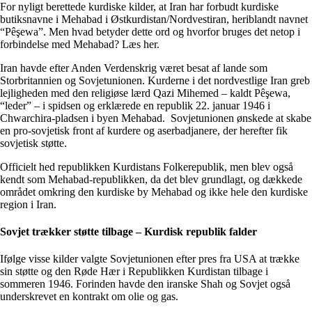
For nyligt berettede kurdiske kilder, at Iran har forbudt kurdiske
butiksnavne i Mehabad i Østkurdistan/Nordvestiran, heriblandt navnet
“Pêşewa”. Men hvad betyder dette ord og hvorfor bruges det netop i
forbindelse med Mehabad? Læs her.
Iran havde efter Anden Verdenskrig været besat af lande som
Storbritannien og Sovjetunionen. Kurderne i det nordvestlige Iran greb
lejligheden med den religiøse lærd Qazi Mihemed – kaldt Pêşewa,
“leder” – i spidsen og erklærede en republik 22. januar 1946 i
Chwarchira-pladsen i byen Mehabad. Sovjetunionen ønskede at skabe
en pro-sovjetisk front af kurdere og aserbadjanere, der herefter fik
sovjetisk støtte.
Officielt hed republikken Kurdistans Folkerepublik, men blev også
kendt som Mehabad-republikken, da det blev grundlagt, og dækkede
området omkring den kurdiske by Mehabad og ikke hele den kurdiske
region i Iran.
Sovjet trækker støtte tilbage – Kurdisk republik falder
Ifølge visse kilder valgte Sovjetunionen efter pres fra USA at trække
sin støtte og den Røde Hær i Republikken Kurdistan tilbage i
sommeren 1946. Forinden havde den iranske Shah og Sovjet også
underskrevet en kontrakt om olie og gas.