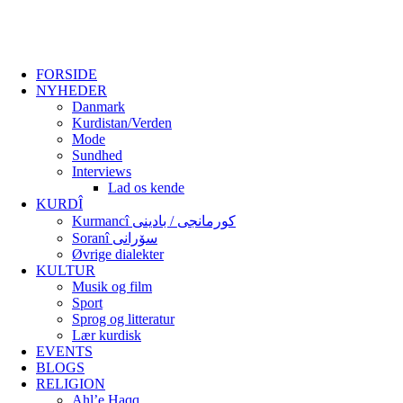
FORSIDE
NYHEDER
Danmark
Kurdistan/Verden
Mode
Sundhed
Interviews
Lad os kende
KURDÎ
Kurmancî کورمانجی / بادینی
Soranî سۆرانی
Øvrige dialekter
KULTUR
Musik og film
Sport
Sprog og litteratur
Lær kurdisk
EVENTS
BLOGS
RELIGION
Ahl’e Haqq