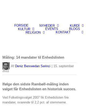
FORSIDE
NYHEDER
KURDÎ
EVENTS
BLOGS
KULTUR
KONTAKT
RELIGION
Måling: 14 mandater til Enhedslisten
By
Deniz Berxwedan Serinci
|
15. september
2011
Ifølge den sidste Rambøll-måling inden
valget får Enhedslisten en historisk succes.
Ved Folketingsvalget 2007 fik Enhedslisten fire
mandater, svarende til 2,2 pct. af stemmerne.