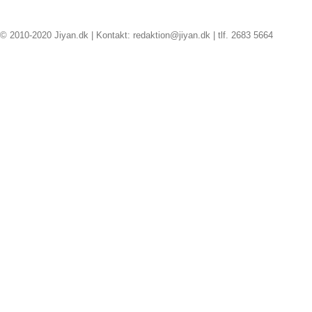
© 2010-2020 Jiyan.dk | Kontakt: redaktion@jiyan.dk | tlf. 2683 5664
facebook
twitter