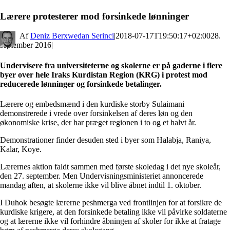
Lærere protesterer mod forsinkede lønninger
By
Deniz Berxwedan Serinci
|
2018-07-17T19:50:17+02:00
28.
september 2016
|
Undervisere fra universiteterne og skolerne er på gaderne i flere
byer over hele Iraks Kurdistan Region (KRG) i protest mod
reducerede lønninger og forsinkede betalinger.
Lærere og embedsmænd i den kurdiske storby Sulaimani
demonstrerede i vrede over forsinkelsen af deres løn og den
økonomiske krise, der har præget regionen i to og et halvt år.
Demonstrationer finder desuden sted i byer som Halabja, Raniya,
Kalar, Koye.
Lærernes aktion faldt sammen med første skoledag i det nye skoleår,
den 27. september. Men Undervisningsministeriet annoncerede
mandag aften, at skolerne ikke vil blive åbnet indtil 1. oktober.
I Duhok besøgte lærerne peshmerga ved frontlinjen for at forsikre de
kurdiske krigere, at den forsinkede betaling ikke vil påvirke soldaterne
og at lærerne ikke vil forhindre åbningen af skoler for ikke at fratage