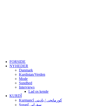
FORSIDE
NYHEDER
Danmark
Kurdistan/Verden
Mode
Sundhed
Interviews
Lad os kende
KURDÎ
Kurmancî کورمانجی / بادینی
Soranî سۆرانی