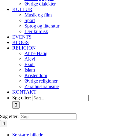
Øvrige dialekter
KULTUR
Musik og film
Sport
Sprog og litteratur
Lær kurdisk
EVENTS
BLOGS
RELIGION
Ahl’e Haqq
Alevi
Ezidi
Islam
Kristendom
Øvrige religioner
Zarathustrianisme
KONTAKT
Søg efter:
Søg efter:
Se større billede