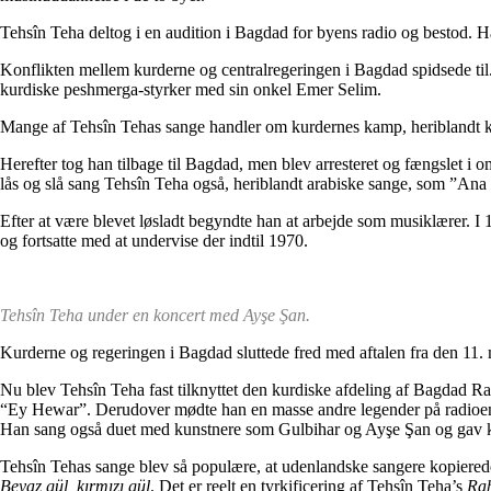
Tehsîn Teha deltog i en audition i Bagdad for byens radio og bestod. H
Konflikten mellem kurderne og centralregeringen i Bagdad spidsede til.
kurdiske peshmerga-styrker med sin onkel Emer Selim.
Mange af Tehsîn Tehas sange handler om kurdernes kamp, heriblandt kl
Herefter tog han tilbage til Bagdad, men blev arresteret og fængslet i o
lås og slå sang Tehsîn Teha også, heriblandt arabiske sange, som ”Ana
Efter at være blevet løsladt begyndte han at arbejde som musiklærer. 
og fortsatte med at undervise der indtil 1970.
Tehsîn Teha under en koncert med Ayşe Şan.
Kurderne og regeringen i Bagdad sluttede fred med aftalen fra den 11. 
Nu blev Tehsîn Teha fast tilknyttet den kurdiske afdeling af Bagda
“Ey Hewar”. Derudover mødte han en masse andre legender på radioen
Han sang også duet med kunstnere som Gulbihar og Ayşe Şan og gav 
Tehsîn Tehas sange blev så populære, at udenlandske sangere kopiered
Beyaz gül, kırmızı gül
. Det er reelt en tyrkificering af Tehsîn Teha’s
Rab