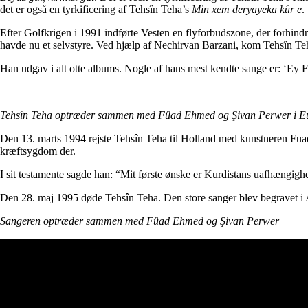
det er også en tyrkificering af Tehsîn Teha’s
Min xem deryayeka kûr e
.
Efter Golfkrigen i 1991 indførte Vesten en flyforbudszone, der forhin
havde nu et selvstyre. Ved hjælp af Nechirvan Barzani, kom Tehsîn Te
Han udgav i alt otte albums. Nogle af hans mest kendte sange er: ‘Ey F
Tehsîn Teha optræder sammen med Fûad Ehmed og Şivan Perwer i E
Den 13. marts 1994 rejste Tehsîn Teha til Holland med kunstneren Fuad
kræftsygdom der.
I sit testamente sagde han: “Mit første ønske er Kurdistans uafhængigh
Den 28. maj 1995 døde Tehsîn Teha. Den store sanger blev begravet i
Sangeren optræder sammen med Fûad Ehmed og Şivan Perwer