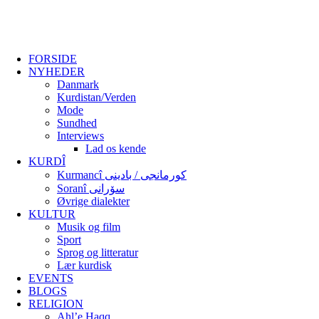
FORSIDE
NYHEDER
Danmark
Kurdistan/Verden
Mode
Sundhed
Interviews
Lad os kende
KURDÎ
Kurmancî کورمانجی / بادینی
Soranî سۆرانی
Øvrige dialekter
KULTUR
Musik og film
Sport
Sprog og litteratur
Lær kurdisk
EVENTS
BLOGS
RELIGION
Ahl’e Haqq