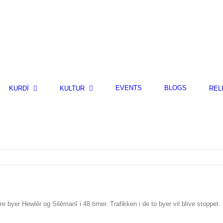
EVENTS
BLOGS
KURDÎ
KULTUR
REL
tore byer Hewlêr og Silêmanî i 48 timer. Trafikken i de to byer vil blive stoppet.