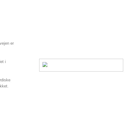
vejen er
et i
rdiske
kket.