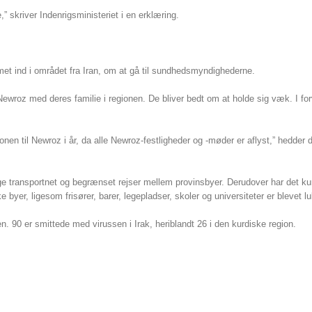
skriver Indenrigsministeriet i en erklæring.
et ind i området fra Iran, om at gå til sundhedsmyndighederne.
 Newroz med deres familie i regionen. De bliver bedt om at holde sig væk. I for
gionen til Newroz i år, da alle Newroz-festligheder og -møder er aflyst,” hedder d
ige transportnet og begrænset rejser mellem provinsbyer. Derudover har det ku
byer, ligesom frisører, barer, legepladser, skoler og universiteter er blevet lu
en. 90 er smittede med virussen i Irak, heriblandt 26 i den kurdiske region.