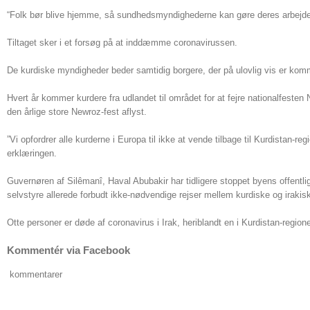
“Folk bør blive hjemme, så sundhedsmyndighederne kan gøre deres arbejde,” 
Tiltaget sker i et forsøg på at inddæmme coronavirussen.
De kurdiske myndigheder beder samtidig borgere, der på ulovlig vis er komm
Hvert år kommer kurdere fra udlandet til området for at fejre nationalfesten
den årlige store Newroz-fest aflyst.
”Vi opfordrer alle kurderne i Europa til ikke at vende tilbage til Kurdistan-re
erklæringen.
Guvernøren af Silêmanî, Haval Abubakir har tidligere stoppet byens offentl
selvstyre allerede forbudt ikke-nødvendige rejser mellem kurdiske og irakiske 
Otte personer er døde af coronavirus i Irak, heriblandt en i Kurdistan-region
Kommentér via Facebook
kommentarer