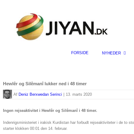
Skip
to
content
FORSIDE
NYHEDER
Hewlêr og Silêmanî lukker ned i 48 timer
By
Deniz Berxwedan Serinci
|
13. marts 2020
Ingen rejseaktivitet i Hewlêr og Silêmanî i 48 timer.
Indenrigsministeriet i irakisk Kurdistan har forbudt rejseaktiviteter i de to s
starter klokken 00:01 den 14. februar.