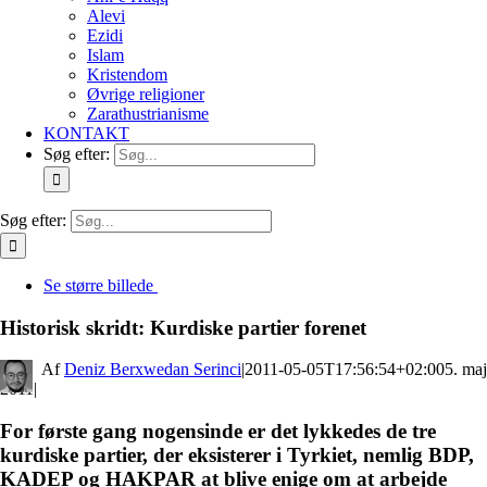
Alevi
Ezidi
Islam
Kristendom
Øvrige religioner
Zarathustrianisme
KONTAKT
Søg efter:
Søg efter:
Se større billede
Historisk skridt: Kurdiske partier forenet
By
Deniz Berxwedan Serinci
|
2011-05-05T17:56:54+02:00
5. maj
2011
|
For første gang nogensinde er det lykkedes de tre
kurdiske partier, der eksisterer i Tyrkiet, nemlig BDP,
KADEP og HAKPAR at blive enige om at arbejde