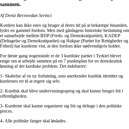
sammen.
Af Deniz Berxwedan Serinci
Kurdere kan ikke enes og bruger al deres tid på at bekæmpe hinanden,
lyder en gammel fordom. Men med gårdagens historiske beslutning om
et samarbejde mellem BDP (Freds- og Demokratipartiet), KADEP
(Deltagelse og Demokratipartiet) og Hakpar (Partiet for Rettigheder og
Frihed) har kurderne vist, at den fordom ikke nødvendigvis holder.
For første gang nogensinde er de 3 kurdiske partier i Tyrkiet blevet
enige om at arbejde sammen på en 7 punktsplan for en demokratisk
løsning af det kurdiske problem. Det indebærer:
1- Skabelse af en ny forfatning, som anerkender kurdisk identitet og
kurdernes ret til at regere sig selv.
2- Kurdisk skal blive undervisningssprog og skal kunne bruges frit i
offentligheden.
3- Kurderne skal kunne organisere sig frit og deltage i den politiske
proces.
4- Alle politiske fanger skal løslades.