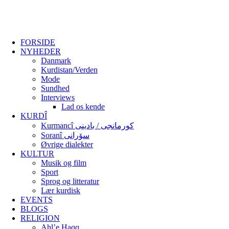
FORSIDE
NYHEDER
Danmark
Kurdistan/Verden
Mode
Sundhed
Interviews
Lad os kende
KURDÎ
Kurmancî کورمانجی / بادینی
Soranî سۆرانی
Øvrige dialekter
KULTUR
Musik og film
Sport
Sprog og litteratur
Lær kurdisk
EVENTS
BLOGS
RELIGION
Ahl’e Haqq