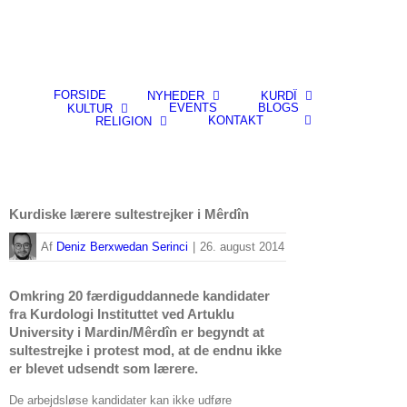
FORSIDE
NYHEDER
KURDÎ
EVENTS
BLOGS
KULTUR
KONTAKT
RELIGION
Kurdiske lærere sultestrejker i Mêrdîn
By
Deniz Berxwedan Serinci
|
26. august 2014
Omkring 20 færdiguddannede kandidater
fra Kurdologi Instituttet ved Artuklu
University i Mardin/Mêrdîn er begyndt at
sultestrejke i protest mod, at de endnu ikke
er blevet udsendt som lærere.
De arbejdsløse kandidater kan ikke udføre