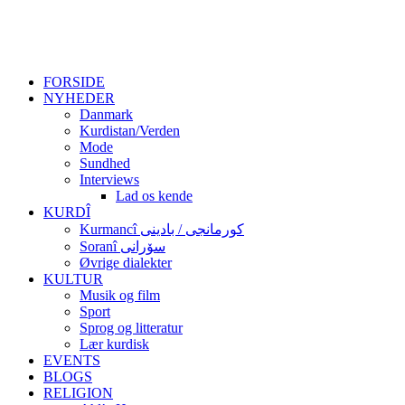
FORSIDE
NYHEDER
Danmark
Kurdistan/Verden
Mode
Sundhed
Interviews
Lad os kende
KURDÎ
Kurmancî کورمانجی / بادینی
Soranî سۆرانی
Øvrige dialekter
KULTUR
Musik og film
Sport
Sprog og litteratur
Lær kurdisk
EVENTS
BLOGS
RELIGION