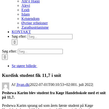
Ahl’e Haqq
Alevi
Ezidi
Islam
Kristendom
Øvrige religioner
Zarathustrianisme
KONTAKT
Søg efter:
Søg efter:
Se større billede
Kurdisk student fik 11,7 i snit
By
Jiyan.dk
|
2022-07-01T00:10:53+02:00
1. juli 2022
|
Peshewa Karim blev student fra Køge Handelsskole med et snit
på 11,7.
Peshewa Karim sprang ud som årets første student på Køge