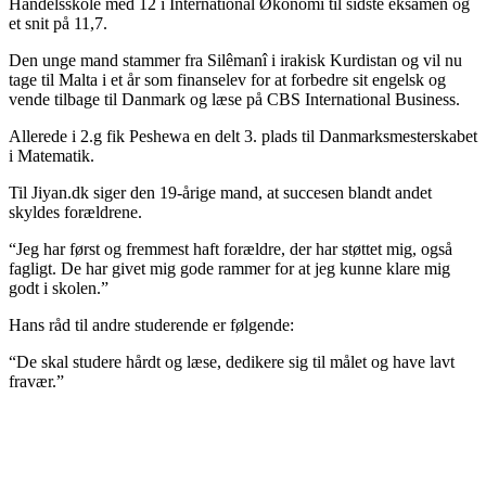
Handelsskole med 12 i International Økonomi til sidste eksamen og
et snit på 11,7.
Den unge mand stammer fra Silêmanî i irakisk Kurdistan og vil nu
tage til Malta i et år som finanselev for at forbedre sit engelsk og
vende tilbage til Danmark og læse på CBS International Business.
Allerede i 2.g fik Peshewa en delt 3. plads til Danmarksmesterskabet
i Matematik.
Til Jiyan.dk siger den 19-årige mand, at succesen blandt andet
skyldes forældrene.
“Jeg har først og fremmest haft forældre, der har støttet mig, også
fagligt. De har givet mig gode rammer for at jeg kunne klare mig
godt i skolen.”
Hans råd til andre studerende er følgende:
“De skal studere hårdt og læse, dedikere sig til målet og have lavt
fravær.”