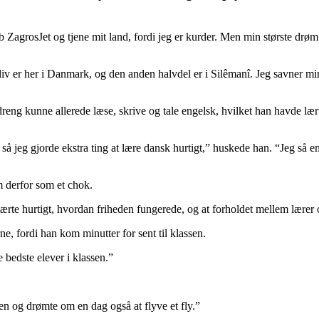
ab ZagrosJet og tjene mit land, fordi jeg er kurder. Men min største drøm
mit liv er her i Danmark, og den anden halvdel er i Silêmanî. Jeg savner 
eng kunne allerede læse, skrive og tale engelsk, hvilket han havde lært
ed, så jeg gjorde ekstra ting at lære dansk hurtigt,” huskede han. “Jeg s
 derfor som et chok.
e hurtigt, hvordan friheden fungerede, og at forholdet mellem lærer og e
, fordi han kom minutter for sent til klassen.
 bedste elever i klassen.”
len og drømte om en dag også at flyve et fly.”