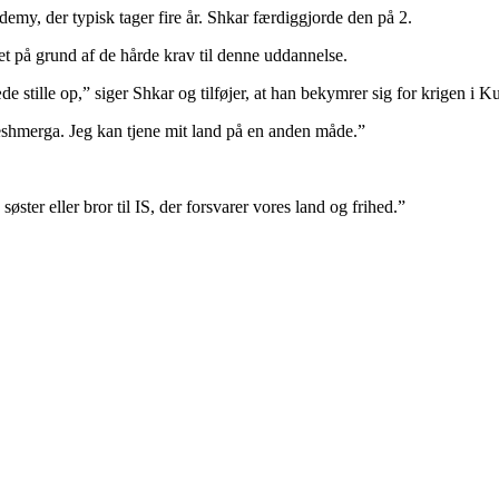
emy, der typisk tager fire år. Shkar færdiggjorde den på 2.
get på grund af de hårde krav til denne uddannelse.
e stille op,” siger Shkar og tilføjer, at han bekymrer sig for krigen i K
eshmerga. Jeg kan tjene mit land på en anden måde.”
øster eller bror til IS, der forsvarer vores land og frihed.”