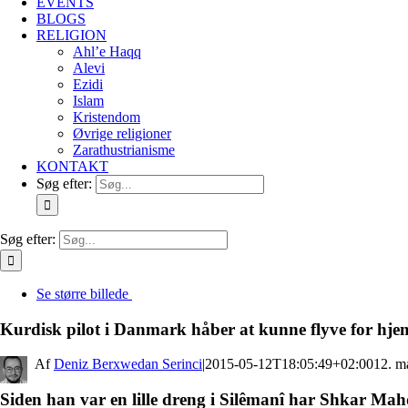
EVENTS
BLOGS
RELIGION
Ahl’e Haqq
Alevi
Ezidi
Islam
Kristendom
Øvrige religioner
Zarathustrianisme
KONTAKT
Søg efter:
Søg efter:
Se større billede
Kurdisk pilot i Danmark håber at kunne flyve for hje
By
Deniz Berxwedan Serinci
|
2015-05-12T18:05:49+02:00
12. m
Siden han var en lille dreng i Silêmanî har Shkar Mah