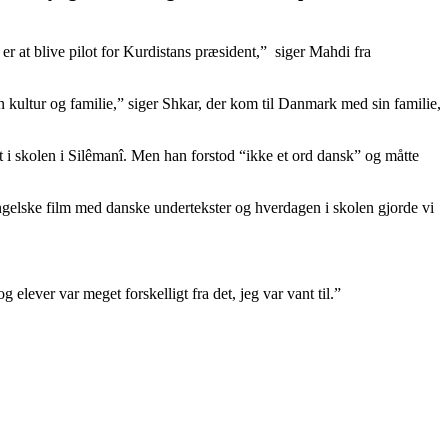
 er at blive pilot for Kurdistans præsident,” siger Mahdi fra
min kultur og familie,” siger Shkar, der kom til Danmark med sin familie,
 i skolen i Silêmanî. Men han forstod “ikke et ord dansk” og måtte
å engelske film med danske undertekster og hverdagen i skolen gjorde vi
lever var meget forskelligt fra det, jeg var vant til.”