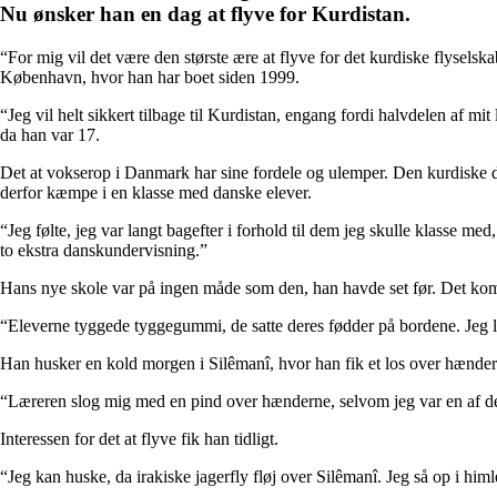
Nu ønsker han en dag at flyve for Kurdistan.
“For mig vil det være den største ære at flyve for det kurdiske flyselsk
København, hvor han har boet siden 1999.
“Jeg vil helt sikkert tilbage til Kurdistan, engang fordi halvdelen af ​​
da han var 17.
Det at vokserop i Danmark har sine fordele og ulemper. Den kurdiske dr
derfor kæmpe i en klasse med danske elever.
“Jeg følte, jeg var langt bagefter i forhold til dem jeg skulle klasse m
to ekstra danskundervisning.”
Hans nye skole var på ingen måde som den, han havde set før. Det kom
“Eleverne tyggede tyggegummi, de satte deres fødder på bordene. Jeg lært
Han husker en kold morgen i Silêmanî, hvor han fik et los over hænderne
“Læreren slog mig med en pind over hænderne, selvom jeg var en af ​​de
Interessen for det at flyve fik han tidligt.
“Jeg kan huske, da irakiske jagerfly fløj over Silêmanî. Jeg så op i him