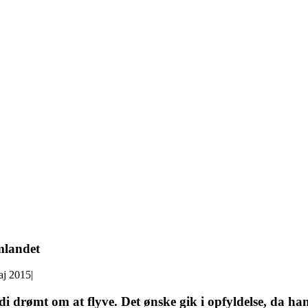
mlandet
aj 2015
|
di drømt om at flyve. Det ønske gik i opfyldelse, da h