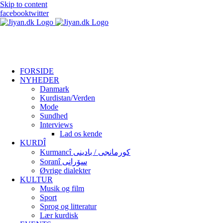
Skip to content
facebook
twitter
FORSIDE
NYHEDER
Danmark
Kurdistan/Verden
Mode
Sundhed
Interviews
Lad os kende
KURDÎ
Kurmancî کورمانجی / بادینی
Soranî سۆرانی
Øvrige dialekter
KULTUR
Musik og film
Sport
Sprog og litteratur
Lær kurdisk