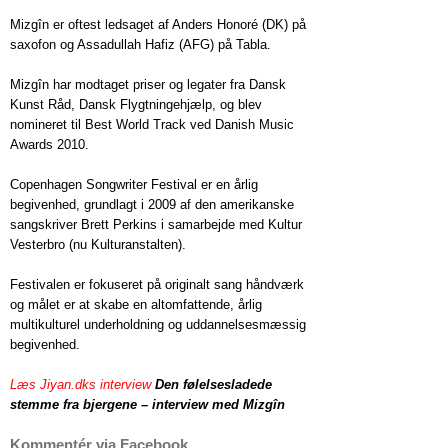
Mizgîn er oftest ledsaget af Anders Honoré (DK) på
saxofon og Assadullah Hafiz (AFG) på Tabla.
Mizgîn har modtaget priser og legater fra Dansk
Kunst Råd, Dansk Flygtningehjælp, og blev
nomineret til Best World Track ved Danish Music
Awards 2010.
Copenhagen Songwriter Festival er en årlig
begivenhed, grundlagt i 2009 af den amerikanske
sangskriver Brett Perkins i samarbejde med Kultur
Vesterbro (nu Kulturanstalten).
Festivalen er fokuseret på originalt sang håndværk
og målet er at skabe en altomfattende, årlig
multikulturel underholdning og uddannelsesmæssig
begivenhed.
Læs Jiyan.dks interview
Den følelsesladede
stemme fra bjergene – interview med Mizgîn
Kommentér via Facebook