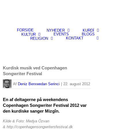
FORSIDE
NYHEDER
KURDÎ
EVENTS
BLOGS
KULTUR
KONTAKT
RELIGION
Kurdisk musik ved Copenhagen
Songwriter Festival
By
Deniz Berxwedan Serinci
|
22. august 2012
En af deltagerne på weekendens
Copenhagen Songwriter Festival 2012 var
den kurdiske sanger Mizgîn.
Kilde & Foto: Medya Özvan
&
http://copenhagensongwritersfestival.dk