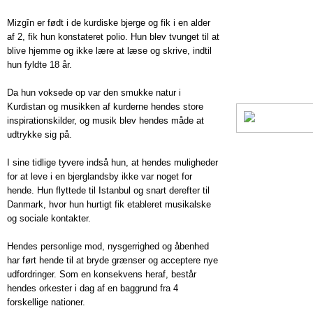
Mizgîn er født i de kurdiske bjerge og fik i en alder
af 2, fik hun konstateret polio. Hun blev tvunget til at
blive hjemme og ikke lære at læse og skrive, indtil
hun fyldte 18 år.
Da hun voksede op var den smukke natur i
Kurdistan og musikken af kurderne hendes store
inspirationskilder, og musik blev hendes måde at
udtrykke sig på.
I sine tidlige tyvere indså hun, at hendes muligheder
for at leve i en bjerglandsby ikke var noget for
hende. Hun flyttede til Istanbul og snart derefter til
Danmark, hvor hun hurtigt fik etableret musikalske
og sociale kontakter.
Hendes personlige mod, nysgerrighed og åbenhed
har ført hende til at bryde grænser og acceptere nye
udfordringer. Som en konsekvens heraf, består
hendes orkester i dag af en baggrund fra 4
forskellige nationer.