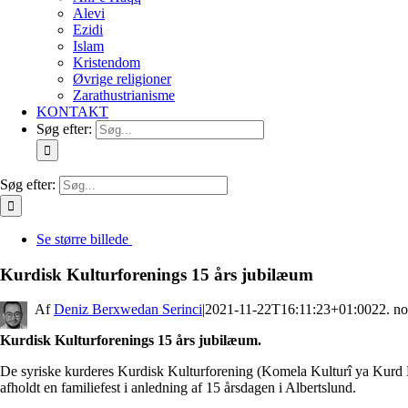
Alevi
Ezidi
Islam
Kristendom
Øvrige religioner
Zarathustrianisme
KONTAKT
Søg efter:
Søg efter:
Se større billede
Kurdisk Kulturforenings 15 års jubilæum
By
Deniz Berxwedan Serinci
|
2021-11-22T16:11:23+01:00
22. n
Kurdisk Kulturforenings 15 års jubilæum.
De syriske kurderes Kurdisk Kulturforening (Komela Kulturî ya Kurd
afholdt en familiefest i anledning af 15 årsdagen i Albertslund.