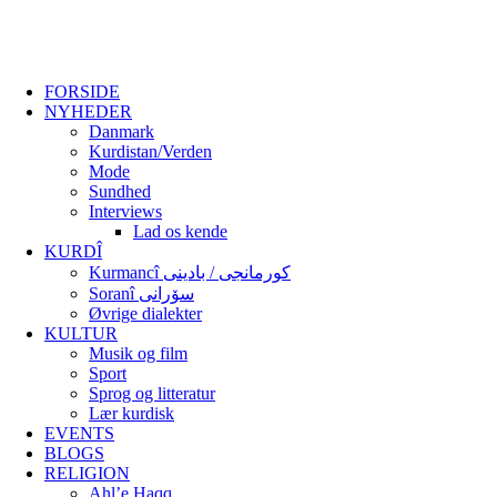
FORSIDE
NYHEDER
Danmark
Kurdistan/Verden
Mode
Sundhed
Interviews
Lad os kende
KURDÎ
Kurmancî کورمانجی / بادینی
Soranî سۆرانی
Øvrige dialekter
KULTUR
Musik og film
Sport
Sprog og litteratur
Lær kurdisk
EVENTS
BLOGS
RELIGION
Ahl’e Haqq