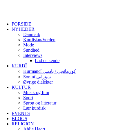
FORSIDE
NYHEDER
Danmark
Kurdistan/Verden
Mode
Sundhed
Interviews
Lad os kende
KURDÎ
Kurmancî کورمانجی / بادینی
Soranî سۆرانی
Øvrige dialekter
KULTUR
Musik og film
Sport
Sprog og litteratur
Lær kurdisk
EVENTS
BLOGS
RELIGION
Ahl’e Haqq