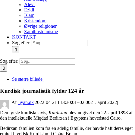
Alevi
Ezidi
Islam
Kristendom
Øvrige religioner
Zarathustrianisme
KONTAKT
Søg efter:
Søg efter:
Se større billede
Kurdisk journalistik fylder 124 år
By
Jiyan.dk
|
2022-04-21T13:30:01+02:00
21. april 2022
|
Den første kurdiske avis,
Kurdistan
blev udgivet den 22. april 1898 af
den intellektuelle Miqdad Bedirxan i Egyptens hovedstad Cairo.
Bedirxan-familien kom fra en adelig familie, der havde haft deres eget
emirat i tyrkisk Kurdistan, i Cizîra Botan.