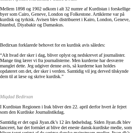
Mellem 1898 og 1902 udkom i alt 32 numre af Kurdistan i forskellige
byer som Cairo, Geneve, London og Folkestone. Artiklerne var på
kurdisk og tyrkisk. Avisen blev distribueret i Kairo, London, Geneve,
Istanbul, Diyabakir og Damaskus.
Bedirxan forklarede behovet for en kurdisk avis således:
“Alt hvad der sker i dag, bliver oplyst og nedskrevet af journalister.
Mange ting lærer vi fra journalisterne. Men kurderne har desværre
manglet dette. Jeg udgiver denne avis, så kurderne kan holdes
opdateret om det, der sker i verden. Samtidig vil jeg derved tilskynde
dem til at læse og skrive kurdisk.”
Miqdad Bedirxan
I Kurdistan Regionen i Irak bliver den 22. april derfor hvert år fejret
som den Kurdiske Journalistikdag.
Samtidig er det også Jiyan.dk’s 12 års fødselsdag. Siden Jiyan.dk blev
lanceret, har det formået at blive det eneste dansk-kurdiske medie, som
bliver taget seriøst af de seriøse danske mainstream-medier. Jiyan.dk’s