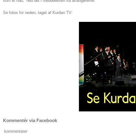
som et håb,” hed det i meddelelsen fra arrangørerne.
Se fotos for neden, taget af Kurdan TV:
Kommentér via Facebook
kommentarer