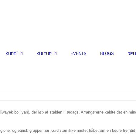
EVENTS
BLOGS
KURDÎ
KULTUR
REL
 (Hîwayek bo jiyan), der løb af stablen i lørdags. Arrangørerne kaldte det en mi
igioner og etnisk grupper har Kurdistan ikke mistet håbet om en bedre fremtid 