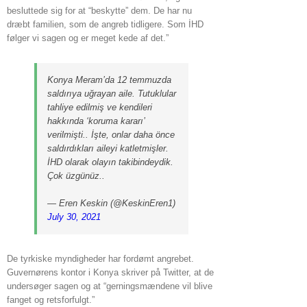
besluttede sig for at “beskytte” dem. De har nu
dræbt familien, som de angreb tidligere. Som İHD
følger vi sagen og er meget kede af det.”
Konya Meram’da 12 temmuzda
saldırıya uğrayan aile. Tutuklular
tahliye edilmiş ve kendileri
hakkında ‘koruma kararı’
verilmişti.. İşte, onlar daha önce
saldırdıkları aileyi katletmişler.
İHD olarak olayın takibindeydik.
Çok üzgünüz..
— Eren Keskin (@KeskinEren1)
July 30, 2021
De tyrkiske myndigheder har fordømt angrebet.
Guvernørens kontor i Konya skriver på Twitter, at de
undersøger sagen og at “gerningsmændene vil blive
fanget og retsforfulgt.”