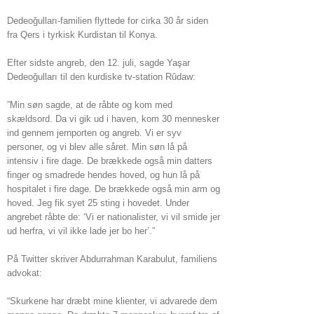
Dedeoğulları-familien flyttede for cirka 30 år siden
fra Qers i tyrkisk Kurdistan til Konya.
Efter sidste angreb, den 12. juli, sagde Yaşar
Dedeoğulları til den kurdiske tv-station Rûdaw:
”Min søn sagde, at de råbte og kom med
skældsord. Da vi gik ud i haven, kom 30 mennesker
ind gennem jernporten og angreb. Vi er syv
personer, og vi blev alle såret. Min søn lå på
intensiv i fire dage. De brækkede også min datters
finger og smadrede hendes hoved, og hun lå på
hospitalet i fire dage. De brækkede også min arm og
hoved. Jeg fik syet 25 sting i hovedet. Under
angrebet råbte de: ‘Vi er nationalister, vi vil smide jer
ud herfra, vi vil ikke lade jer bo her’.”
På Twitter skriver Abdurrahman Karabulut, familiens
advokat:
“Skurkene har dræbt mine klienter, vi advarede dem