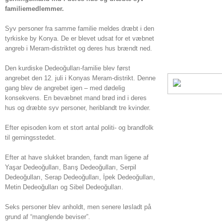
familiemedlemmer.
Syv personer fra samme familie meldes dræbt i den
tyrkiske by Konya. De er blevet udsat for et væbnet
angreb i Meram-distriktet og deres hus brændt ned.
Den kurdiske Dedeoğulları-familie blev først
angrebet den 12. juli i Konyas Meram-distrikt. Denne
gang blev de angrebet igen – med dødelig
konsekvens. En bevæbnet mand brød ind i deres
hus og dræbte syv personer, heriblandt tre kvinder.
Efter episoden kom et stort antal politi- og brandfolk
til gerningsstedet.
Efter at have slukket branden, fandt man ligene af
Yaşar Dedeoğulları, Barış Dedeoğulları, Serpil
Dedeoğulları, Serap Dedeoğulları, İpek Dedeoğulları,
Metin Dedeoğulları og Sibel Dedeoğulları.
Seks personer blev anholdt, men senere løsladt på
grund af “manglende beviser”.