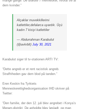
mange gange. De dræbte 7 mennesker, hvoraf tre af
dem kvinder.”
Alçaklar muvekkillerimi
katlettiler,defalarca uyardık. Üçü
kadın 7 kisiyi katlettiler
— Abdurrahman Karabulut
(@avkrblt)
July 30, 2021
Karabulut siger til tv-stationen ARTI TV:
“Dette angreb er et rent racistisk angreb.
Straffriheden gav dem blod på tanden.”
Eren Keskin fra Tyrkiets
Menneskerettighedsorganisation IHD skriver på
Twitter:
“Den familie, der den 12. juli blev angrebet i Konya’s
Meram-distrikt. De anholdte blev løsladt, og man