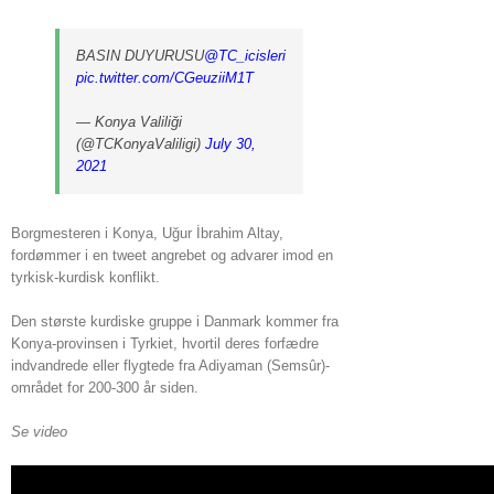
BASIN DUYURUSU
@TC_icisleri
pic.twitter.com/CGeuziiM1T
— Konya Valiliği
(@TCKonyaValiligi)
July 30,
2021
Borgmesteren i Konya, Uğur İbrahim Altay,
fordømmer i en tweet angrebet og advarer imod en
tyrkisk-kurdisk konflikt.
Den største kurdiske gruppe i Danmark kommer fra
Konya-provinsen i Tyrkiet, hvortil deres forfædre
indvandrede eller flygtede fra Adiyaman (Semsûr)-
området for 200-300 år siden.
Se video