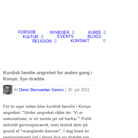
FORSIDE
NYHEDER
KURDÎ
EVENTS
BLOGS
KULTUR
KONTAKT
RELIGION
Kurdisk familie angrebet for anden gang i
Konya: Syv dræbte
By
Deniz Berxwedan Serinci
|
30. juli 2021
For to uger siden blev kurdisk familie i Konya
angrebet. “Under angrebet råbte de: ‘Vi er
nationalister, vi vil smide jer ud herfra.'” Politi
anholdt gerningsmænd, men løslod dem på
grund af “manglende beviser”. I dag brød en
gerningsmand ind i deres hus og dræbte syv