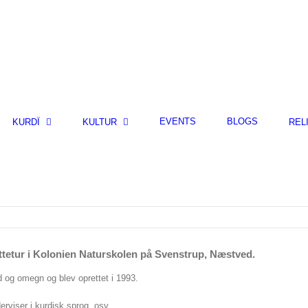
EVENTS
BLOGS
KURDÎ
KULTUR
REL
ttetur i Kolonien Naturskolen på Svenstrup, Næstved.
 og omegn og blev oprettet i 1993.
erviser i kurdisk sprog, osv.