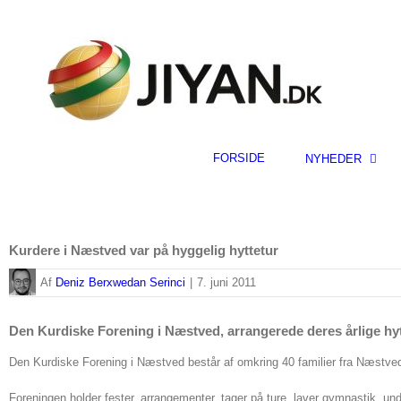
Skip
to
content
FORSIDE
NYHEDER
Kurdere i Næstved var på hyggelig hyttetur
By
Deniz Berxwedan Serinci
|
7. juni 2011
Den Kurdiske Forening i Næstved, arrangerede deres årlige hy
Den Kurdiske Forening i Næstved består af omkring 40 familier fra Næstved
Foreningen holder fester, arrangementer, tager på ture, laver gymnastik, und