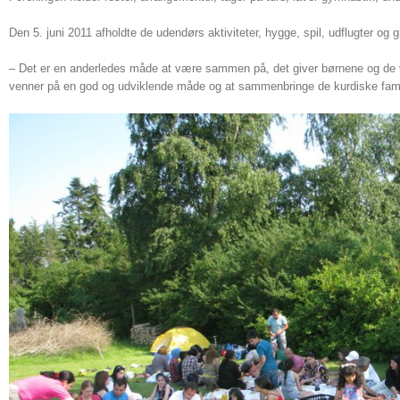
Den 5. juni 2011 afholdte de udendørs aktiviteter, hygge, spil, udflugter og gri
– Det er en anderledes måde at være sammen på, det giver børnene og de
venner på en god og udviklende måde og at sammenbringe de kurdiske famili