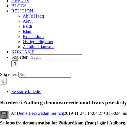
EVENTS
BLOGS
RELIGION
Ahl’e Haqq
Alevi
Ezidi
Islam
Kristendom
Øvrige religioner
Zarathustrianisme
KONTAKT
Søg efter:
Søg efter:
Se større billede
Kurdere i Aalborg demonstrerede mod Irans præstesty
By
Deniz Berxwedan Serinci
|
2019-11-24T14:04:27+01:00
24. n
Se fotos fra demonstration for Østkurdistan (Iran) i går i Aalborg.