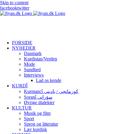
Skip to content
facebook
twitter
FORSIDE
NYHEDER
Danmark
Kurdistan/Verden
Mode
Sundhed
Interviews
Lad os kende
KURDÎ
Kurmancî کورمانجی / بادینی
Soranî سۆرانی
Øvrige dialekter
KULTUR
Musik og film
Sport
Sprog og litteratur
Lær kurdisk