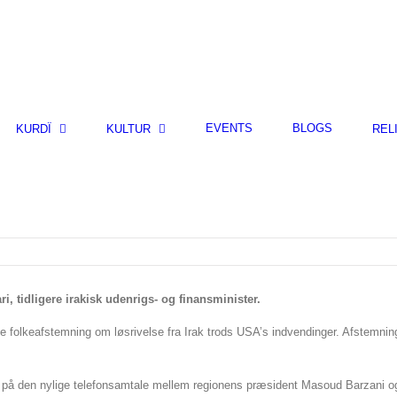
EVENTS
BLOGS
KURDÎ
KULTUR
REL
i, tidligere irakisk udenrigs- og finansminister.
e folkeafstemning om løsrivelse fra Irak trods USA’s indvendinger. Afstemnin
ede på den nylige telefonsamtale mellem regionens præsident Masoud Barzani 