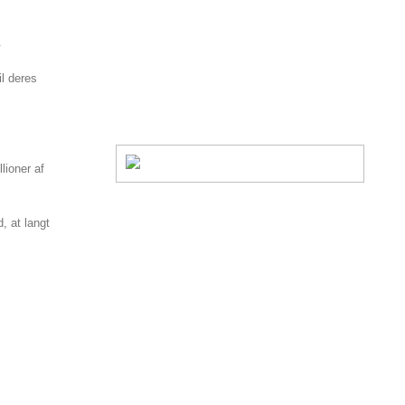
.
il deres
lioner af
, at langt