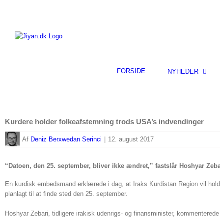
Skip
to
content
FORSIDE
NYHEDER
Kurdere holder folkeafstemning trods USA’s indvendinger
By
Deniz Berxwedan Serinci
|
12. august 2017
“Datoen, den 25. september, bliver ikke ændret,” fastslår Hoshyar Zebar
En kurdisk embedsmand erklærede i dag, at Iraks Kurdistan Region vil hold
planlagt til at finde sted den 25. september.
Hoshyar Zebari, tidligere irakisk udenrigs- og finansminister, kommenter