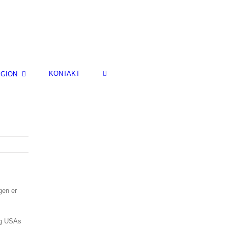
KONTAKT
IGION
gen er
og USAs