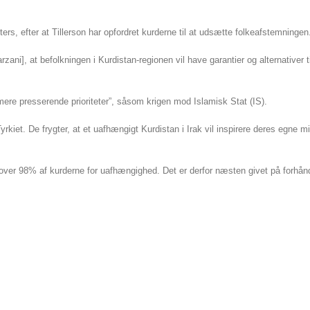
ers, efter at Tillerson har opfordret kurderne til at udsætte folkeafstemningen
i], at befolkningen i Kurdistan-regionen vil have garantier og alternativer t
“mere presserende prioriteter”, såsom krigen mod Islamisk Stat (IS).
iet. De frygter, at et uafhængigt Kurdistan i Irak vil inspirere deres egne mil
e over 98% af kurderne for uafhængighed. Det er derfor næsten givet på forhånd