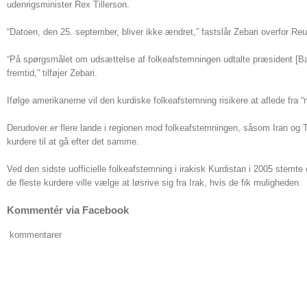
udenrigsminister Rex Tillerson.
“Datoen, den 25. september, bliver ikke ændret,” fastslår Zebari overfor Reut
“På spørgsmålet om udsættelse af folkeafstemningen udtalte præsident [Barzan
fremtid,” tilføjer Zebari.
Ifølge amerikanerne vil den kurdiske folkeafstemning risikere at aflede fra 
Derudover er flere lande i regionen mod folkeafstemningen, såsom Iran og Tyrk
kurdere til at gå efter det samme.
Ved den sidste uofficielle folkeafstemning i irakisk Kurdistan i 2005 stemt
de fleste kurdere ville vælge at løsrive sig fra Irak, hvis de fik muligheden.
Kommentér via Facebook
kommentarer