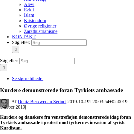
Alevi
Ezidi
Islam
Kristendom
Øvrige religioner
Zarathustrianisme
KONTAKT
Søg efter:
Søg efter:
Se større billede
Kurdere demonstrerede foran Tyrkiets ambassade
By
Deniz Berxwedan Serinci
|
2019-10-19T20:03:54+02:00
19.
oktober 2019
|
Kurdere og danskere fra venstrefløjen demonstrerede idag foran
Tyrkiets ambassade i protest mod tyrkernes invasion af syrisk
Kurdistan.