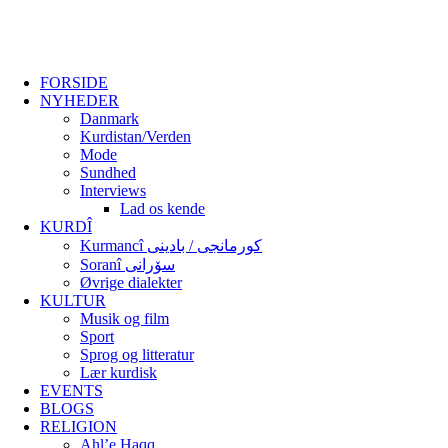
FORSIDE
NYHEDER
Danmark
Kurdistan/Verden
Mode
Sundhed
Interviews
Lad os kende
KURDÎ
Kurmancî کورمانجی / بادینی
Soranî سۆرانی
Øvrige dialekter
KULTUR
Musik og film
Sport
Sprog og litteratur
Lær kurdisk
EVENTS
BLOGS
RELIGION
Ahl’e Haqq